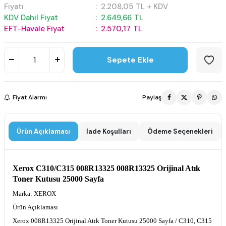
Fiyatı
:
2.208,05
TL + KDV
KDV Dahil Fiyat
:
2.649,66
TL
EFT-Havale Fiyat
:
2.570,17
TL
Sepete Ekle
Fiyat Alarmı
Paylaş
Ürün Açıklaması
İade Koşulları
Ödeme Seçenekleri
Xerox C310/C315 008R13325 008R13325 Orijinal Atık
Toner Kutusu 25000 Sayfa
Marka:
XEROX
Ürün Açıklaması
Xerox 008R13325 Orijinal Atık Toner Kutusu 25000 Sayfa / C310, C315