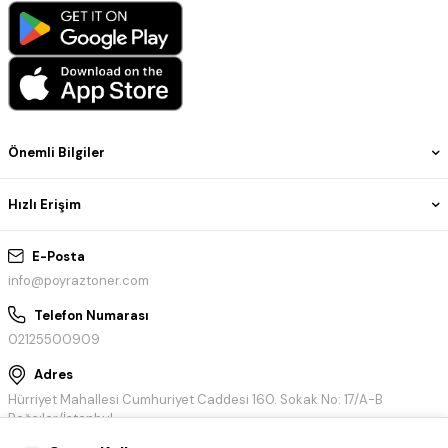
Önemli Bilgiler
Hızlı Erişim
E-Posta
info@poyraztoner.com
Telefon Numarası
02125500909
Adres
Hürriyet Mahallesi Cumhuriyet Caddesi 160. Sokak No: 17/A-B
Bağcılar/İstanbul