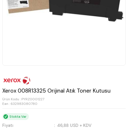
Xerox 008R13325 Orijinal Atık Toner Kutusu
Ürün Kodu :
PYRZ0001227
Ean : 632983080780
Stokta Var
Fiyatı
:
46,88
USD + KDV