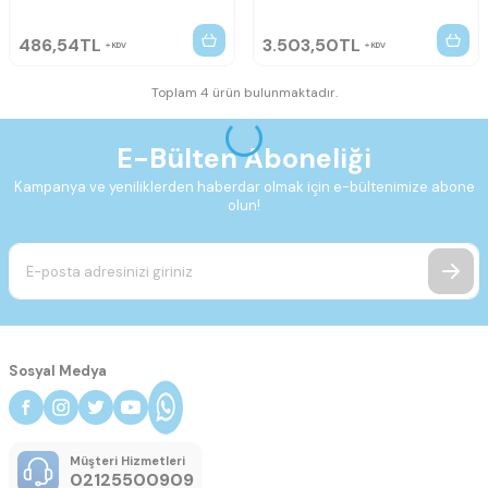
486,54
TL
3.503,50
TL
KDV
KDV
Toplam 4 ürün bulunmaktadır.
E-Bülten Aboneliği
Kampanya ve yeniliklerden haberdar olmak için e-bültenimize abone
olun!
Sosyal Medya
Müşteri Hizmetleri
02125500909