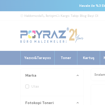
Havale ile %3 E
Hakkımızda
İletişim
Kargo Takip
Blog
Bayi Ol
Yazıcı&Tarayıcı
Toner
Kartuş
Marka
Utax
Fotokopi Toneri