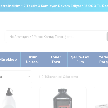
kstra İndirim • 2 Taksit 0 Komisyon Devam Ediyor • 15.000 TL Üz
Drum
Toner
Şerit&Fax
Yed
Mürekkep
Ünitesi
Tozu
Film
Parç
Tükenenleri Gösterme