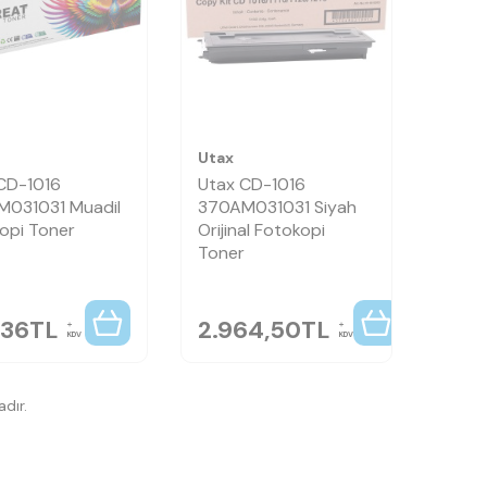
Utax
CD-1016
Utax CD-1016
031031 Muadil
370AM031031 Siyah
opi Toner
Orijinal Fotokopi
Toner
,36
TL
2.964,50
TL
KDV
KDV
dır.