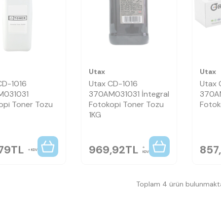
Utax
Utax
CD-1016
Utax CD-1016
Utax 
M031031
370AM031031 İntegral
370AM
opi Toner Tozu
Fotokopi Toner Tozu
Fotok
1KG
79
TL
969,92
TL
857
KDV
KDV
Toplam 4 ürün bulunmakta