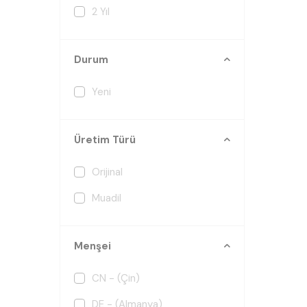
2 Yıl
Durum
Yeni
Üretim Türü
Orijinal
Muadil
Menşei
CN - (Çin)
DE - (Almanya)