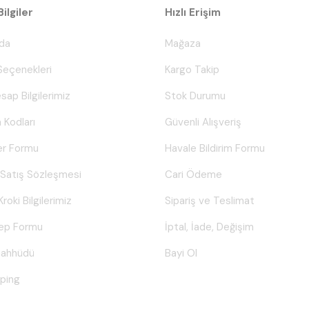
ilgiler
Hızlı Erişim
da
Mağaza
eçenekleri
Kargo Takip
sap Bilgilerimiz
Stok Durumu
 Kodları
Güvenli Alışveriş
er Formu
Havale Bildirim Formu
 Satış Sözleşmesi
Cari Ödeme
Kroki Bilgilerimiz
Sipariş ve Teslimat
lep Formu
İptal, İade, Değişim
Taahhüdü
Bayi Ol
ping