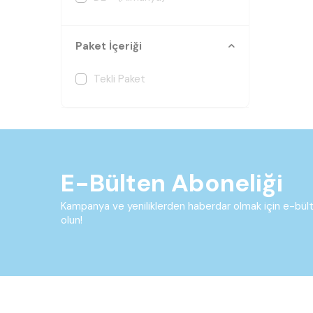
Paket İçeriği
Tekli Paket
E-Bülten Aboneliği
Kampanya ve yeniliklerden haberdar olmak için e-bü
olun!