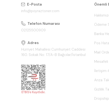
E-Posta
Önemli B
info@poyraztoner.com
Hakkımız
Telefon Numarası
Ödeme S
02125500909
Banka He
Adres
Pos Hata
Hürriyet Mahallesi Cumhuriyet Caddesi
Mail Ord
160. Sokak No: 17/A-B Bağcılar/İstanbul
Mesafeli
İletişim-
Arıza Ta
Gizlilik 
Dropship