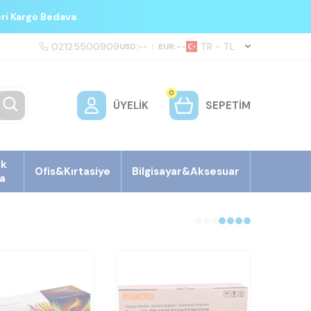
eri Kargo Bedava
02125500909
TR − TL
USD:
--
|
EUR:
--
0
ÜYELIK
SEPETIM
ek
Ofis&Kırtasiye
Bilgisayar&Aksesuar
a