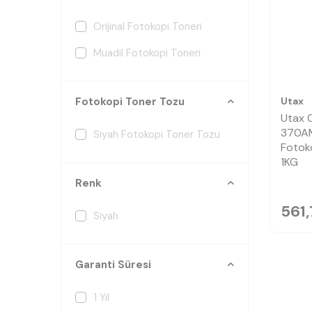
Orijinal Fotokopi Toneri
Muadil Fotokopi Toneri
Utax
Fotokopi Toner Tozu
Utax 
370A
Siyah Fotokopi Toner Tozu
Fotok
1KG
Renk
561,
Siyah
Garanti Süresi
1 Yıl