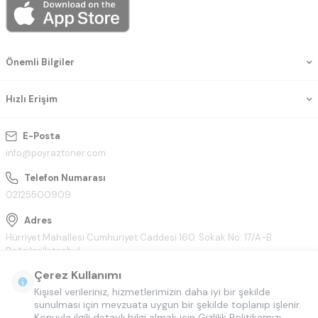
Önemli Bilgiler
Hızlı Erişim
E-Posta
info@poyraztoner.com
Telefon Numarası
02125500909
Adres
Hürriyet Mahallesi Cumhuriyet Caddesi 160. Sokak No: 17/A-B
Bağcılar/İstanbul
Çerez Kullanımı
Kişisel verileriniz, hizmetlerimizin daha iyi bir şekilde
sunulması için mevzuata uygun bir şekilde toplanıp işlenir.
Konuyla ilgili detaylı bilgi almak için Gizlilik Politikamızı