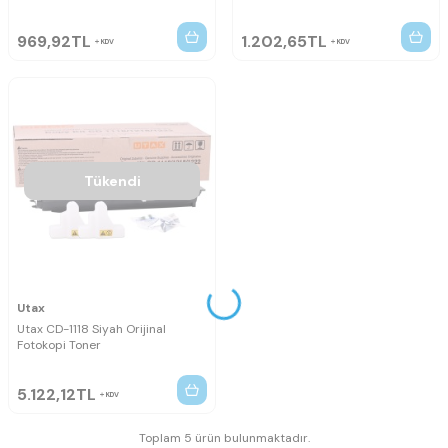
969,92
TL
1.202,65
TL
KDV
KDV
Tükendi
Utax
Utax CD-1118 Siyah Orijinal
Fotokopi Toner
5.122,12
TL
KDV
Toplam 5 ürün bulunmaktadır.