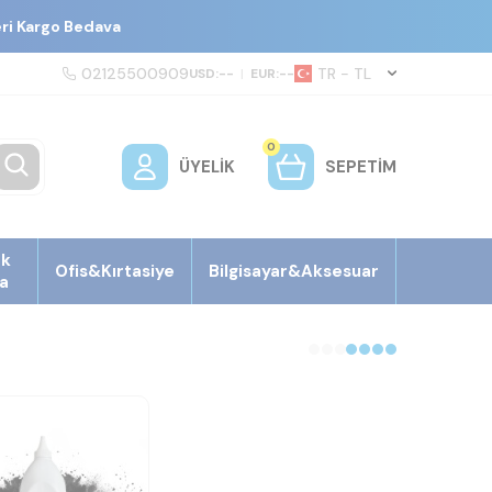
eri Kargo Bedava
02125500909
TR − TL
USD:
--
|
EUR:
--
0
ÜYELIK
SEPETIM
ek
Ofis&Kırtasiye
Bilgisayar&Aksesuar
a