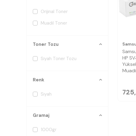
Orijinal Toner
Muadil Toner
Sams
Toner Tozu
Sams
HP SV
Siyah Toner Tozu
Yüksek
Muadi
Renk
725
Siyah
Gramaj
1000gr