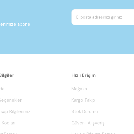
ltenimize abone
ilgiler
Hızlı Erişim
da
Mağaza
eçenekleri
Kargo Takip
sap Bilgilerimiz
Stok Durumu
 Kodları
Güvenli Alışveriş