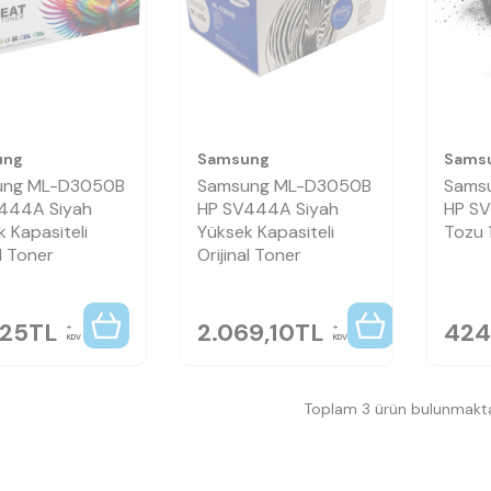
ung
Samsung
Sams
ung ML-D3050B
Samsung ML-D3050B
Sams
444A Siyah
HP SV444A Siyah
HP S
 Kapasiteli
Yüksek Kapasiteli
Tozu 
l Toner
Orijinal Toner
,25
TL
2.069,10
TL
424
KDV
KDV
Toplam 3 ürün bulunmakta