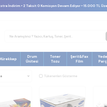
kstra İndirim • 2 Taksit 0 Komisyon Devam Ediyor • 15.000 TL Üz
Drum
Toner
Şerit&Fax
Yed
Mürekkep
Ünitesi
Tozu
Film
Parç
Tükenenleri Gösterme