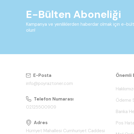
E-Bülten Aboneliği
Kampanya ve yeniliklerden haberdar olmak için e-bü
olun!
E-Posta
Önemli B
info@poyraztoner.com
Hakkımız
Telefon Numarası
Ödeme S
02125500909
Banka He
Adres
Pos Hata
Hürriyet Mahallesi Cumhuriyet Caddesi