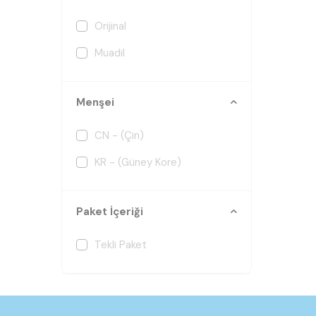
Orijinal
Muadil
Menşei
CN - (Çin)
KR - (Güney Kore)
Paket İçeriği
Tekli Paket