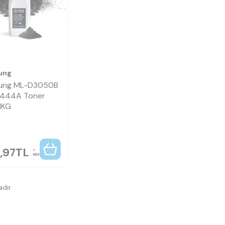
ung
ung ML-D3050B
V444A Toner
1KG
,97
TL
KDV
dır.