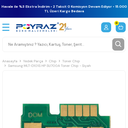
Havale ile %3 Ekstra İndirim • 2 Taksit 0 Komisyon Devam Ediyor • 15.000
TL Üzeri Kargo Bedava
0
Anasayfa
Yedek Parça
Chip
Toner Chip
Samsung MLT-D101S HP SU700A Toner Chip - Siyah