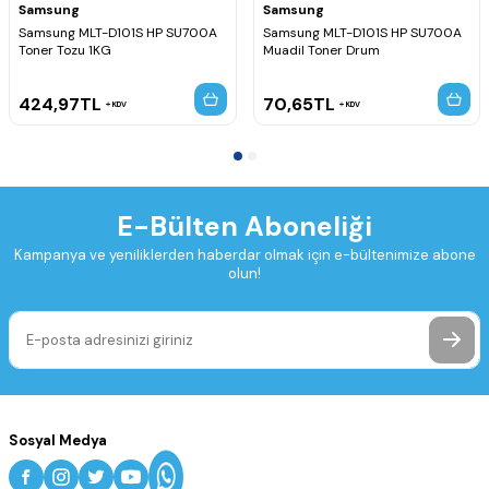
Samsung
Samsung
Samsung MLT-D101S HP SU700A
Samsung MLT-D101S HP SU700A
Toner Tozu 1KG
Muadil Toner Drum
424,97
TL
70,65
TL
KDV
KDV
E-Bülten Aboneliği
Kampanya ve yeniliklerden haberdar olmak için e-bültenimize abone
olun!
Sosyal Medya