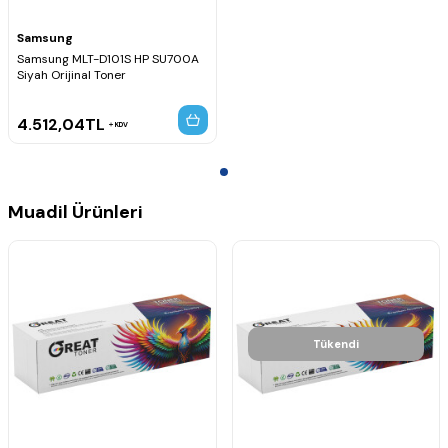
Samsung
Samsung MLT-D101S HP SU700A
Siyah Orijinal Toner
4.512,04
TL
KDV
Muadil Ürünleri
Tükendi