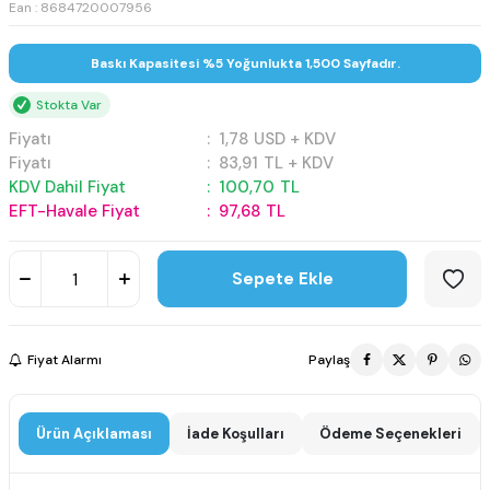
Ean : 8684720007956
Baskı Kapasitesi %5 Yoğunlukta 1,500 Sayfadır.
Stokta Var
Fiyatı
:
1,78
USD + KDV
Fiyatı
:
83,91
TL + KDV
KDV Dahil Fiyat
:
100,70
TL
EFT-Havale Fiyat
:
97,68
TL
Sepete Ekle
Fiyat Alarmı
Paylaş
Ürün Açıklaması
İade Koşulları
Ödeme Seçenekleri