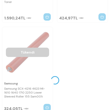
Toner
1.590,24
TL
424,97
TL
KDV
KDV
Tükendi
Samsung
Samsung SCX-4216 4623 Ml-
1610 1640 1710 2250 Lower
Sleeved Roller 155 Sam001i
324,05
TL
KDV