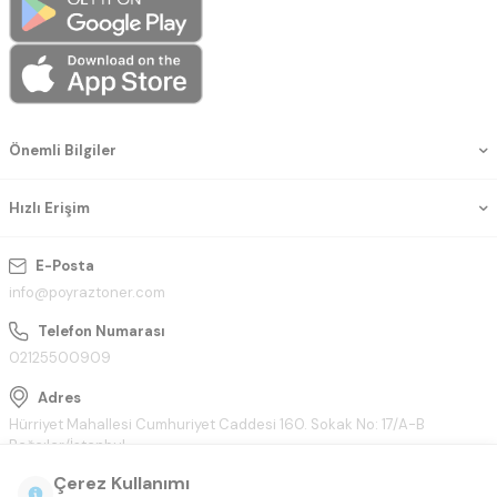
Önemli Bilgiler
Hızlı Erişim
E-Posta
info@poyraztoner.com
Telefon Numarası
02125500909
Adres
Hürriyet Mahallesi Cumhuriyet Caddesi 160. Sokak No: 17/A-B
Bağcılar/İstanbul
Çerez Kullanımı