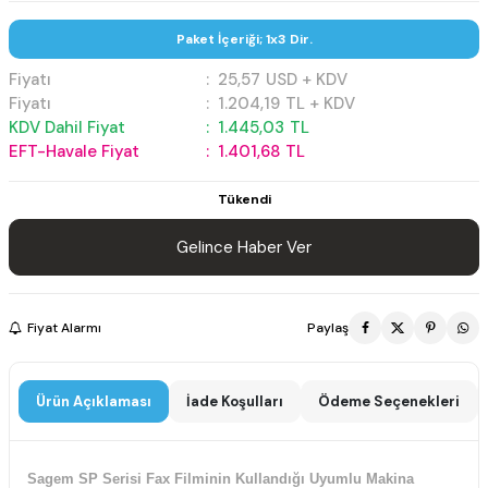
Paket İçeriği; 1x3 Dir.
Fiyatı
:
25,57
USD + KDV
Fiyatı
:
1.204,19
TL + KDV
KDV Dahil Fiyat
:
1.445,03
TL
EFT-Havale Fiyat
:
1.401,68
TL
Tükendi
Gelince Haber Ver
Fiyat Alarmı
Paylaş
Ürün Açıklaması
İade Koşulları
Ödeme Seçenekleri
Sagem SP Serisi Fax Filminin Kullandığı Uyumlu Makina