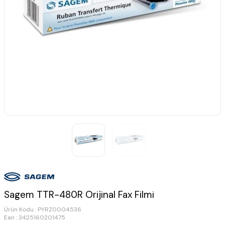
Sagem TTR-480R Orijinal Fax Filmi
Ürün Kodu :
PYRZ0004536
Ean : 3425160201475