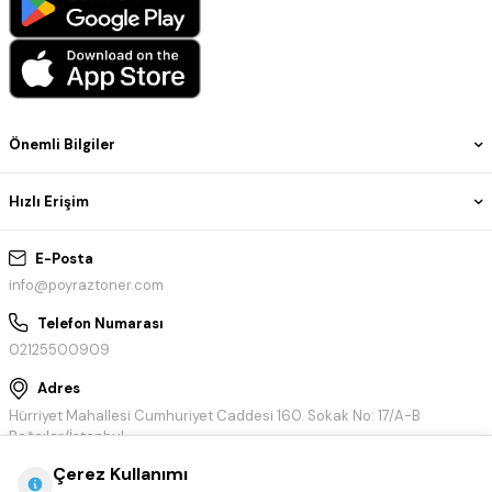
Önemli Bilgiler
Hızlı Erişim
E-Posta
info@poyraztoner.com
Telefon Numarası
02125500909
Adres
Hürriyet Mahallesi Cumhuriyet Caddesi 160. Sokak No: 17/A-B
Bağcılar/İstanbul
Çerez Kullanımı