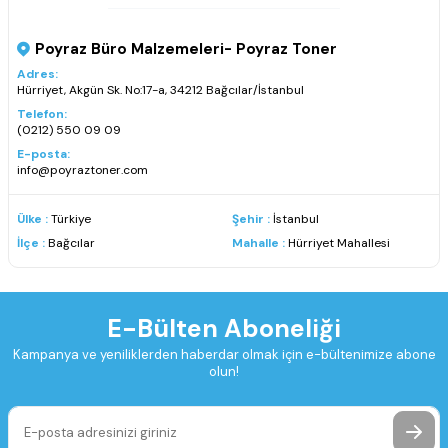
Poyraz Büro Malzemeleri- Poyraz Toner
Adres:
Hürriyet, Akgün Sk. No:17-a, 34212 Bağcılar/İstanbul
Telefon:
(0212) 550 09 09
E-posta:
info@poyraztoner.com
Ülke :
Türkiye
Şehir :
İstanbul
İlçe :
Bağcılar
Mahalle :
Hürriyet Mahallesi
E-Bülten Aboneliği
Kampanya ve yeniliklerden haberdar olmak için e-bültenimize abone
olun!