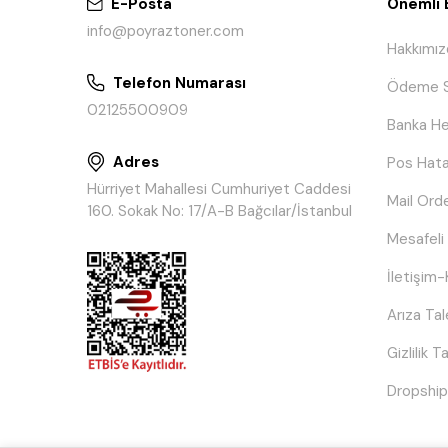
E-Posta
Önemli B
info@poyraztoner.com
Hakkımız
Telefon Numarası
Ödeme S
02125500909
Banka He
Adres
Pos Hata
Hürriyet Mahallesi Cumhuriyet Caddesi
Mail Ord
160. Sokak No: 17/A-B Bağcılar/İstanbul
Mesafeli
İletişim-
Arıza Ta
Gizlilik 
Dropship