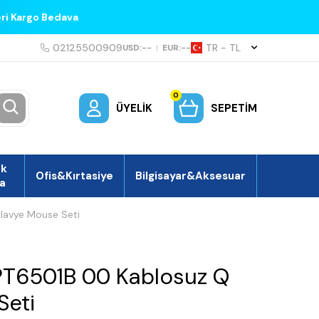
eri Kargo Bedava
02125500909
TR − TL
USD:
--
|
EUR:
--
0
ÜYELIK
SEPETIM
ek
Ofis&Kırtasiye
Bilgisayar&Aksesuar
a
lavye Mouse Seti
SPT6501B 00 Kablosuz Q
Seti