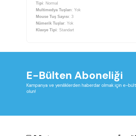
Tipi
: Normal
Multimedya Tuşları
: Yok
Mouse Tuş Sayısı
: 3
Nümerik Tuşlar
: Yok
Klavye Tipi
: Standart
Dili
: Türkçe Q
RGB
: Yok
E-Bülten Aboneliği
Kampanya ve yeniliklerden haberdar olmak için e-bü
olun!