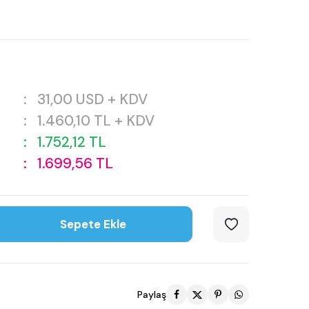
:
31,00
USD + KDV
:
1.460,10
TL + KDV
:
1.752,12
TL
:
1.699,56
TL
Sepete Ekle
Paylaş