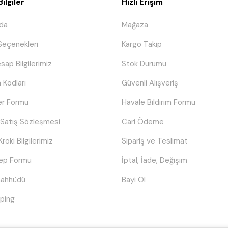
ilgiler
Hızlı Erişim
da
Mağaza
eçenekleri
Kargo Takip
sap Bilgilerimiz
Stok Durumu
 Kodları
Güvenli Alışveriş
er Formu
Havale Bildirim Formu
 Satış Sözleşmesi
Cari Ödeme
Kroki Bilgilerimiz
Sipariş ve Teslimat
lep Formu
İptal, İade, Değişim
Taahhüdü
Bayi Ol
ping