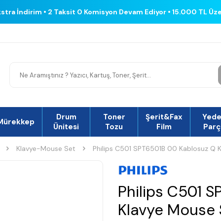
kstra İndirim • 2 Taksit 0 Komisyon Devam Ediyor • 15.000 TL Üz
Drum
Toner
Şerit&Fax
Yed
Mürekkep
Ünitesi
Tozu
Film
Parç
Klavye-Mouse Set
Philips C501 SPT6501B 00 Kablosuz Q K
Philips C501 
Klavye Mouse 