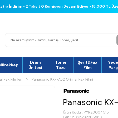
kstra İndirim • 2 Taksit 0 Komisyon Devam Ediyor • 15.000 TL Üz
Drum
Toner
Şerit&Fax
Yed
Mürekkep
Ünitesi
Tozu
Film
Parç
al Fax Filmleri
Panasonic KX-FA52 Orijinal Fax Filmi
Panasonic KX-F
Ürün Kodu :
PYRZ0004515
Ean : 5025232268580