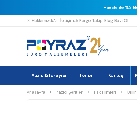
Havale ile %3 E
Hakkımızda
İletişim
Kargo Takip
Blog
Bayi Ol
Yazıcı&Tarayıcı
Toner
Kartuş
Anasayfa
Yazıcı Şeritleri
Fax Filmleri
Orijin