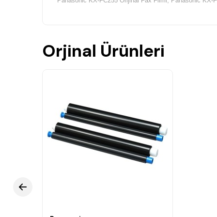
Panasonic KX-FC255 Orijinal Fax Filmi, Panasonic KX-FC
Orjinal Ürünleri