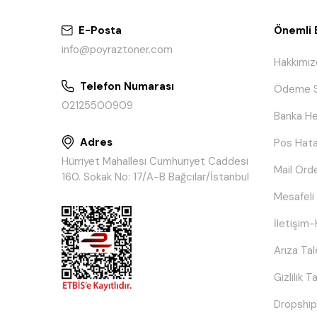
E-Posta
Önemli B
info@poyraztoner.com
Hakkımız
Telefon Numarası
Ödeme S
02125500909
Banka He
Adres
Pos Hata
Hürriyet Mahallesi Cumhuriyet Caddesi
Mail Ord
160. Sokak No: 17/A-B Bağcılar/İstanbul
Mesafeli
İletişim-
Arıza Ta
Gizlilik 
Dropship