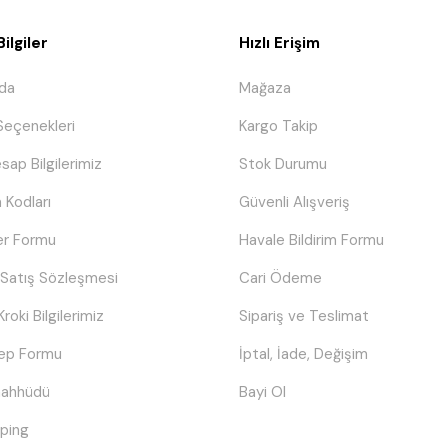
ilgiler
Hızlı Erişim
da
Mağaza
eçenekleri
Kargo Takip
sap Bilgilerimiz
Stok Durumu
 Kodları
Güvenli Alışveriş
er Formu
Havale Bildirim Formu
 Satış Sözleşmesi
Cari Ödeme
Kroki Bilgilerimiz
Sipariş ve Teslimat
lep Formu
İptal, İade, Değişim
Taahhüdü
Bayi Ol
ping