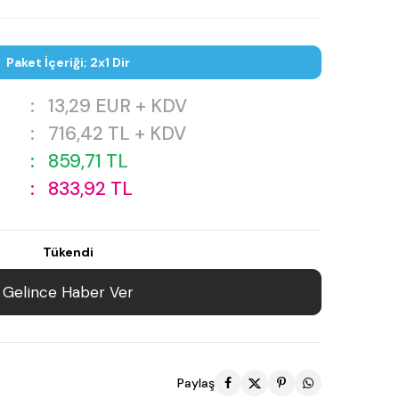
Paket İçeriği; 2x1 Dir
:
13,29
EUR + KDV
:
716,42
TL + KDV
:
859,71
TL
:
833,92
TL
Tükendi
Gelince Haber Ver
Paylaş