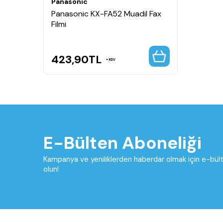
Panasonic
Panasonic KX-FA52 Muadil Fax
Filmi
423,90
TL
KDV
E-Bülten Aboneliği
Kampanya ve yeniliklerden haberdar olmak için e-bü
olun!