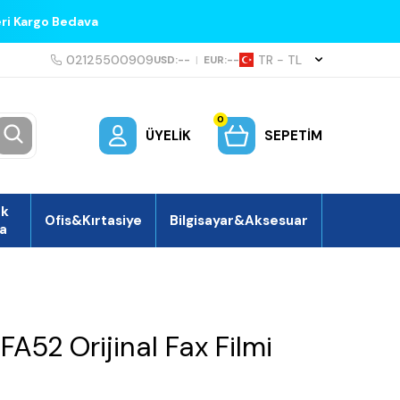
eri Kargo Bedava
02125500909
TR − TL
USD:
--
|
EUR:
--
0
ÜYELIK
SEPETIM
ek
Ofis&Kırtasiye
Bilgisayar&Aksesuar
a
A52 Orijinal Fax Filmi