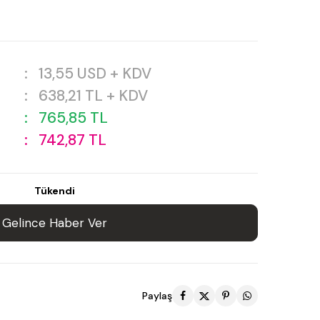
:
13,55
USD + KDV
:
638,21
TL + KDV
:
765,85
TL
:
742,87
TL
Tükendi
Gelince Haber Ver
Paylaş