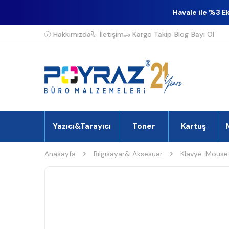
Havale ile %3 E
Hakkımızda
İletişim
Kargo Takip
Blog
Bayi Ol
Yazıcı&Tarayıcı
Toner
Kartuş
Anasayfa
Bilgisayar& Aksesuar
Klavye-Mouse