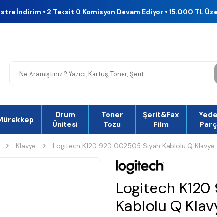
kstra İndirim • 2 Taksit 0 Komisyon Devam Ediyor • 15.000 TL Üz
Drum
Toner
Şerit&Fax
Yed
Mürekkep
Ünitesi
Tozu
Film
Parç
Klavye
Logitech K120 920 002505 Siyah Kablolu Q Klavye
Logitech K120
Kablolu Q Klav