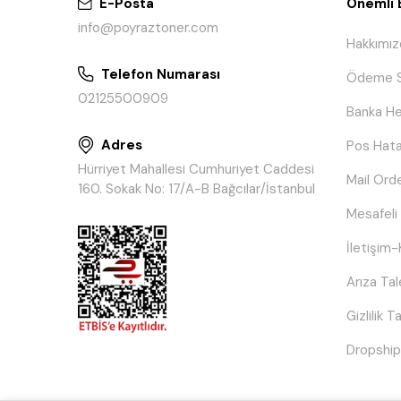
E-Posta
Önemli B
info@poyraztoner.com
Hakkımız
Telefon Numarası
Ödeme S
02125500909
Banka He
Adres
Pos Hata
Hürriyet Mahallesi Cumhuriyet Caddesi
Mail Ord
160. Sokak No: 17/A-B Bağcılar/İstanbul
Mesafeli
İletişim-
Arıza Ta
Gizlilik 
Dropship