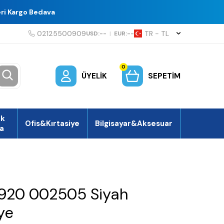
eri Kargo Bedava
02125500909
TR − TL
USD:
--
|
EUR:
--
0
ÜYELIK
SEPETIM
ek
Ofis&Kırtasiye
Bilgisayar&Aksesuar
a
 920 002505 Siyah
ye