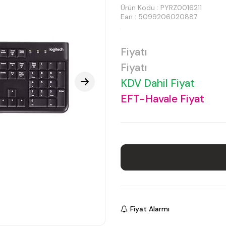
Ürün Kodu :
PYRZ0016211
Ean : 5099206020887
Fiyatı
Fiyatı
KDV Dahil Fiyat
EFT-Havale Fiyat
Fiyat Alarmı