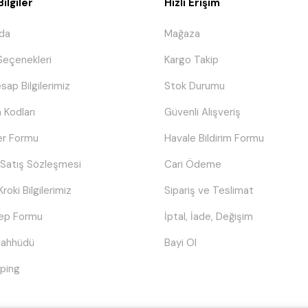
ilgiler
Hızlı Erişim
da
Mağaza
eçenekleri
Kargo Takip
sap Bilgilerimiz
Stok Durumu
 Kodları
Güvenli Alışveriş
er Formu
Havale Bildirim Formu
 Satış Sözleşmesi
Cari Ödeme
Kroki Bilgilerimiz
Sipariş ve Teslimat
lep Formu
İptal, İade, Değişim
Taahhüdü
Bayi Ol
ping