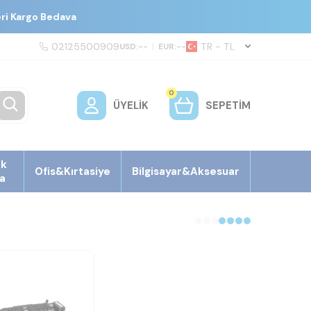
eri Kargo Bedava
02125500909
TR − TL
USD:
--
|
EUR:
--
0
ÜYELIK
SEPETIM
ek
Ofis&Kırtasiye
Bilgisayar&Aksesuar
a