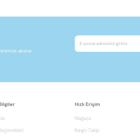
ltenimize abone
ilgiler
Hızlı Erişim
da
Mağaza
eçenekleri
Kargo Takip