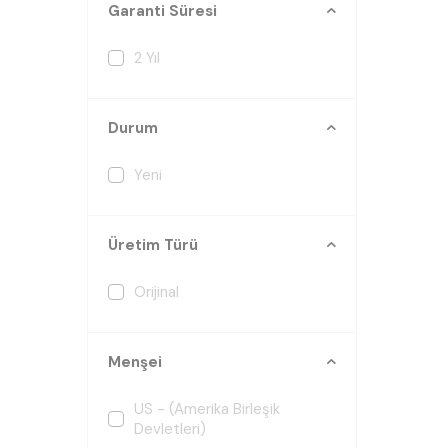
Garanti Süresi
2 Yıl
Durum
Yeni
Üretim Türü
Orijinal
Menşei
US - (Amerika Birleşik
Devletleri)