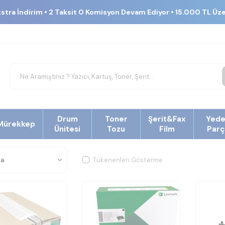
kstra İndirim • 2 Taksit 0 Komisyon Devam Ediyor • 15.000 TL Üz
Drum
Toner
Şerit&Fax
Yed
Mürekkep
Ünitesi
Tozu
Film
Parç
Tükenenleri Gösterme