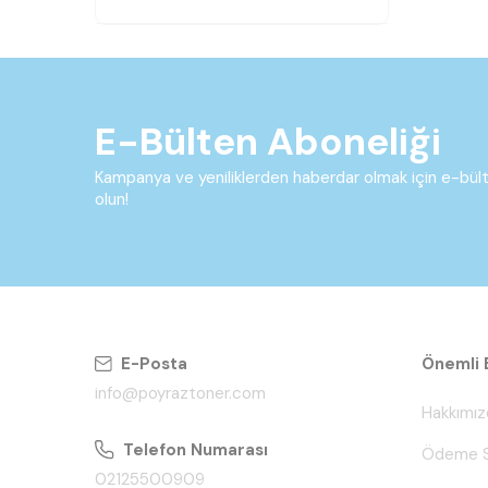
E-Bülten Aboneliği
Kampanya ve yeniliklerden haberdar olmak için e-bü
olun!
E-Posta
Önemli B
info@poyraztoner.com
Hakkımız
Telefon Numarası
Ödeme S
02125500909