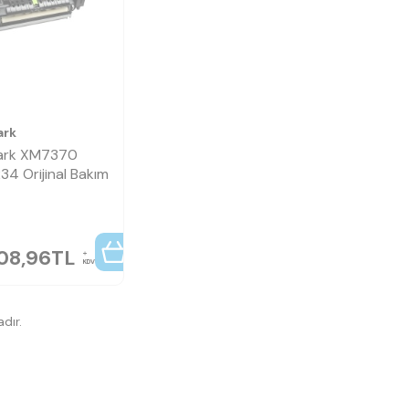
ark
ark XM7370
34 Orijinal Bakım
708,96
TL
KDV
dır.