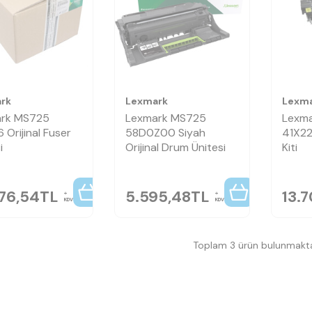
rk
Lexmark
Lexm
rk MS725
Lexmark MS725
Lexm
6 Orijinal Fuser
58D0Z00 Siyah
41X22
i
Orijinal Drum Ünitesi
Kiti
876,54
TL
5.595,48
TL
13.
KDV
KDV
Toplam 3 ürün bulunmakta