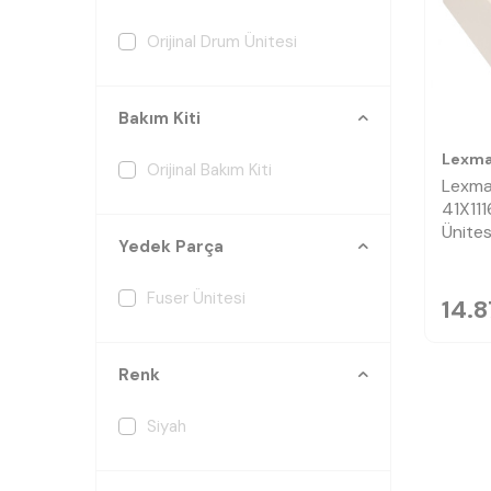
Orijinal Drum Ünitesi
Bakım Kiti
Lexma
Orijinal Bakım Kiti
Lexma
41X111
Ünites
Yedek Parça
Fuser Ünitesi
14.
Renk
Siyah