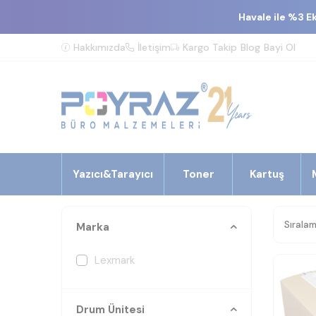
Havale ile %3 E
Hakkımızda
İletişim
Kargo Takip
Blog
Bayi Ol
Yazıcı&Tarayıcı
Toner
Kartuş
Marka
Lexmark
Drum Ünitesi