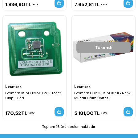
1.836,90
TL
7.652,81
TL
KDV
KDV
Tükendi
Lexmark
Lexmark
Lexmark X950 X950X2YG Toner
Lexmark C950 C950X73G Renkli
Chip - Sarı
Muadil Drum Ünitesi
170,52
TL
5.181,00
TL
KDV
KDV
Toplam 16 ürün bulunmaktadır.