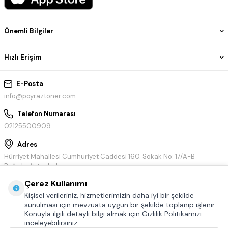
Önemli Bilgiler
Hızlı Erişim
E-Posta
info@poyraztoner.com
Telefon Numarası
02125500909
Adres
Hürriyet Mahallesi Cumhuriyet Caddesi 160. Sokak No: 17/A-B
Bağcılar/İstanbul
Çerez Kullanımı
Kişisel verileriniz, hizmetlerimizin daha iyi bir şekilde
sunulması için mevzuata uygun bir şekilde toplanıp işlenir.
Konuyla ilgili detaylı bilgi almak için Gizlilik Politikamızı
inceleyebilirsiniz.