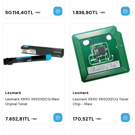
50.114,40
TL
1.836,90
TL
KDV
KDV
Lexmark
Lexmark
Lexmark X950 X950X2CG Mavi
Lexmark X950 X950X2CG Toner
Orijinal Toner
Chip - Mavi
7.652,81
TL
170,52
TL
KDV
KDV