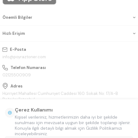
Önemli Bilgiler
Hızlı Erişim
E-Posta
info@poyraztoner.com
Telefon Numarası
02125500909
Adres
Hürriyet Mahallesi Cumhuriyet Caddesi 160. Sokak No: 17/A-B
Bağcılar/İstanbul
Çerez Kullanımı
Kişisel verileriniz, hizmetlerimizin daha iyi bir şekilde
sunulması için mevzuata uygun bir şekilde toplanıp işlenir.
Konuyla ilgili detaylı bilgi almak için Gizlilik Politikamızı
inceleyebilirsiniz.