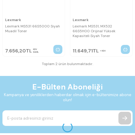
Lexmark
Lexmark
Lexmark MS531 66S5000 Siyah
Lexmark MS531, MX532
Muadil Toner
66S5H00 Orijinal Yüksek
Kapasiteli Siyah Toner
7.656,20
TL
11.649,71
TL
KDV
KDV
DAHİL
Toplam 2 ürün bulunmaktadır.
E-Bülten Aboneliği
Kampanya ve yeniliklerden haberdar olmak için e-bültenimize abone
olun!