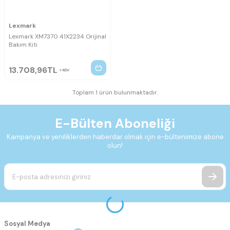
Lexmark
Lexmark XM7370 41X2234 Orijinal
Bakım Kiti
13.708,96
TL
KDV
Toplam 1 ürün bulunmaktadır.
E-Bülten Aboneliği
Kampanya ve yeniliklerden haberdar olmak için e-bültenimize abone
olun!
Sosyal Medya