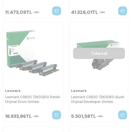
11.473,09
TL
41.326,01
TL
KDV
KDV
Tükendi
Lexmark
Lexmark
Lexmark CS820 72K0Q00 Renkli
Lexmark CS820 72K0DK0 Siyah
Orijinal Drum Ünitesi
Orijinal Developer Ünitesi
16.933,86
TL
5.301,58
TL
KDV
KDV