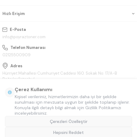
Hızlı Erişim
E-Posta
info@poyraztoner.com
Telefon Numarası
02125500909
Adres
Hürriyet Mahallesi Cumhuriyet Caddesi 160. Sokak No: 17/A-B
Bağcılar/İstanbul
Çerez Kullanımı
Kişisel verileriniz, hizmetlerimizin daha iyi bir şekilde
sunulması için mevzuata uygun bir şekilde toplanıp işlenir.
Konuyla ilgili detaylı bilgi almak için Gizlilik Politikamızı
inceleyebilirsiniz.
Çerezleri Özelleştir
Hepsini Reddet