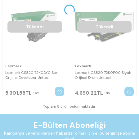
Tükendi
Tükendi
Lexmark
Lexmark
Lexmark CS820 72K0DY0 Sarı
Lexmark CS820 72K0P00 Siyah
Orijinal Developer Ünitesi
Orijinal Drum Ünitesi
5.301,58
TL
4.690,22
TL
KDV
KDV
Toplam 8 ürün bulunmaktadır.
E-Bülten Aboneliği
Kampanya ve yeniliklerden haberdar olmak için e-bültenimize abone
olun!