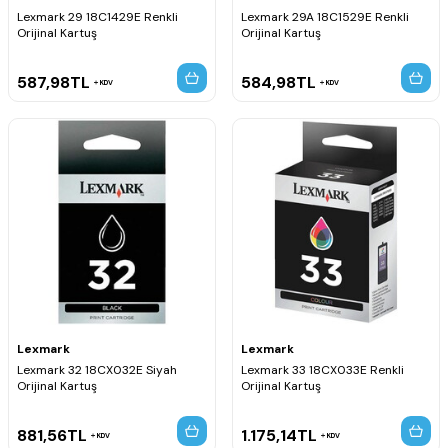
Lexmark 29 18C1429E Renkli
Lexmark 29A 18C1529E Renkli
Orijinal Kartuş
Orijinal Kartuş
587,98
TL
584,98
TL
KDV
KDV
Lexmark
Lexmark
Lexmark 32 18CX032E Siyah
Lexmark 33 18CX033E Renkli
Orijinal Kartuş
Orijinal Kartuş
881,56
TL
1.175,14
TL
KDV
KDV