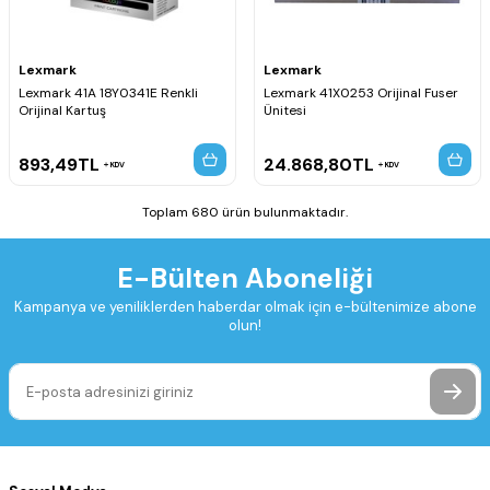
Lexmark
Lexmark
Lexmark 41A 18Y0341E Renkli
Lexmark 41X0253 Orijinal Fuser
Orijinal Kartuş
Ünitesi
893,49
TL
24.868,80
TL
KDV
KDV
Toplam 680 ürün bulunmaktadır.
E-Bülten Aboneliği
Kampanya ve yeniliklerden haberdar olmak için e-bültenimize abone
olun!