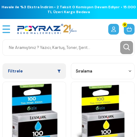
Havale ile %3 Ekstra İndirim • 2 Taksit 0 Komisyon Devam Ediyor • 15.000
TL Üzeri Kargo Bedava
0
Filtrele