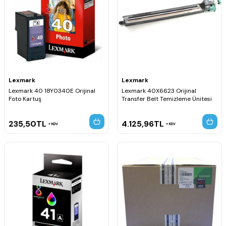
Lexmark
Lexmark
Lexmark 40 18Y0340E Orijinal
Lexmark 40X6623 Orijinal
Foto Kartuş
Transfer Belt Temizleme Ünitesi
235,50
TL
4.125,96
TL
KDV
KDV