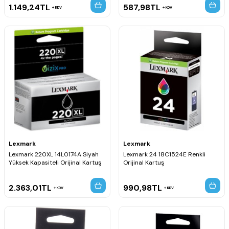
1.149,24
TL
587,98
TL
KDV
KDV
Lexmark
Lexmark
Lexmark 220XL 14L0174A Siyah
Lexmark 24 18C1524E Renkli
Yüksek Kapasiteli Orijinal Kartuş
Orijinal Kartuş
2.363,01
TL
990,98
TL
KDV
KDV