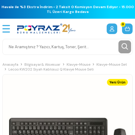
Havale ile %3 Ekstra İndirim • 2 Taksit 0 Komisyon Devam Ediyor • 15.000
TL Üzeri Kargo Bedava
0
Anasayfa
Bilgisayar& Aksesuar
Klavye-Mouse
Klavye-Mouse Set
Lecoo KW202 Siyah Kablosuz Q Klavye Mouse Seti
Yeni Ürün