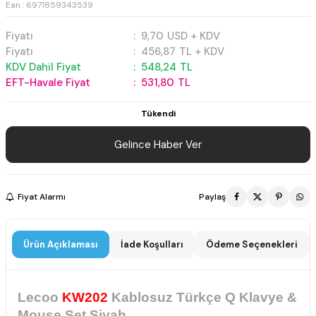
Ean : 6971859343539
Fiyatı
:
9,70
USD + KDV
Fiyatı
:
456,87
TL + KDV
KDV Dahil Fiyat
:
548,24
TL
EFT-Havale Fiyat
:
531,80
TL
Tükendi
Gelince Haber Ver
Fiyat Alarmı
Paylaş
Ürün Açıklaması
İade Koşulları
Ödeme Seçenekleri
Lecoo
KW202
Kablosuz Türkçe Q Klavye &
Mouse Set Siyah