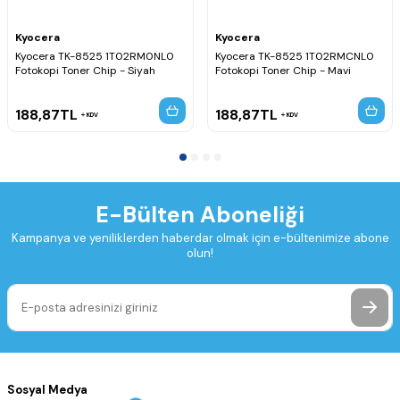
Kyocera
Kyocera
Kyocera TK-8525 1T02RM0NL0
Kyocera TK-8525 1T02RMCNL0
Fotokopi Toner Chip - Siyah
Fotokopi Toner Chip - Mavi
188,87
TL
188,87
TL
KDV
KDV
E-Bülten Aboneliği
Kampanya ve yeniliklerden haberdar olmak için e-bültenimize abone
olun!
Sosyal Medya