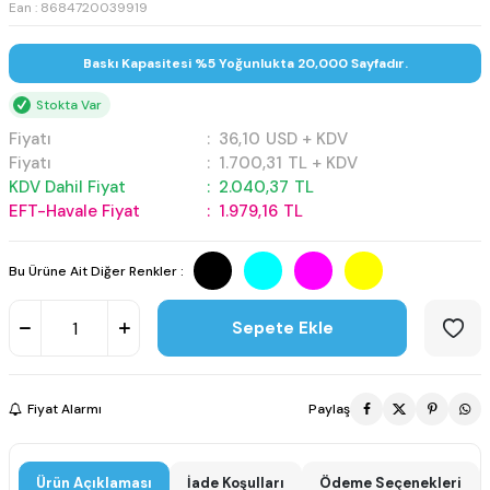
Ean : 8684720039919
Baskı Kapasitesi %5 Yoğunlukta 20,000 Sayfadır.
Stokta Var
Fiyatı
:
36,10
USD + KDV
Fiyatı
:
1.700,31
TL + KDV
KDV Dahil Fiyat
:
2.040,37
TL
EFT-Havale Fiyat
:
1.979,16
TL
Bu Ürüne Ait Diğer Renkler :
Sepete Ekle
Fiyat Alarmı
Paylaş
Ürün Açıklaması
İade Koşulları
Ödeme Seçenekleri