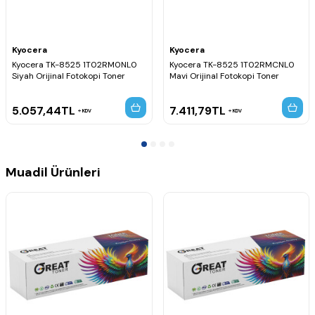
Kyocera
Kyocera
Kyocera TK-8525 1T02RM0NL0
Kyocera TK-8525 1T02RMCNL0
Siyah Orijinal Fotokopi Toner
Mavi Orijinal Fotokopi Toner
5.057,44
TL
7.411,79
TL
KDV
KDV
Muadil Ürünleri