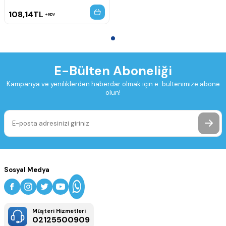
108,14
TL
KDV
E-Bülten Aboneliği
Kampanya ve yeniliklerden haberdar olmak için e-bültenimize abone
olun!
Sosyal Medya
Müşteri Hizmetleri
02125500909