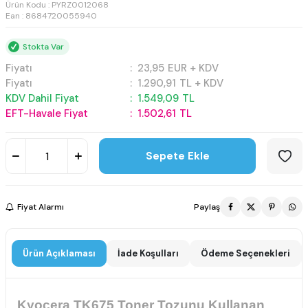
Ürün Kodu :
PYRZ0012068
Ean : 8684720055940
Stokta Var
Fiyatı
:
23,95
EUR + KDV
Fiyatı
:
1.290,91
TL + KDV
KDV Dahil Fiyat
:
1.549,09
TL
EFT-Havale Fiyat
:
1.502,61
TL
Sepete Ekle
Fiyat Alarmı
Paylaş
Ürün Açıklaması
İade Koşulları
Ödeme Seçenekleri
Kyocera TK675 Toner Tozunu Kullanan