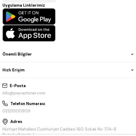
Uygulama Linklerimiz
Önemli Bilgiler
Hızlı Erişim
E-Posta
info@poyraztoner.com
Telefon Numarası
02125500909
Adres
Hürriyet Mahallesi Cumhuriyet Caddesi 160. Sokak No: 17/A-B
Bağcılar/İstanbul