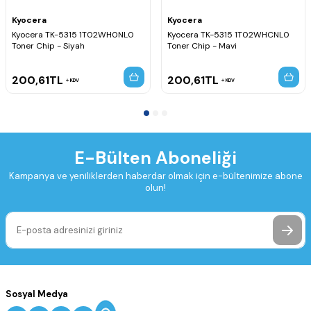
Kyocera
Kyocera
Kyocera TK-5315 1T02WH0NL0
Kyocera TK-5315 1T02WHCNL0
Toner Chip - Siyah
Toner Chip - Mavi
200,61
TL
200,61
TL
KDV
KDV
E-Bülten Aboneliği
Kampanya ve yeniliklerden haberdar olmak için e-bültenimize abone
olun!
Sosyal Medya