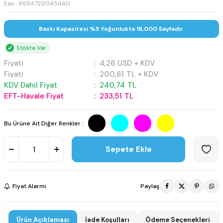
Ean : 8684720045460
Baskı Kapasitesi %5 Yoğunlukta 18,000 Sayfadır.
Stokta Var
Fiyatı
:
4,26
USD + KDV
Fiyatı
:
200,61
TL + KDV
KDV Dahil Fiyat
:
240,74
TL
EFT-Havale Fiyat
:
233,51
TL
Bu Ürüne Ait Diğer Renkler :
Sepete Ekle
Fiyat Alarmı
Paylaş
Ürün Açıklaması
İade Koşulları
Ödeme Seçenekleri