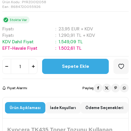
Ürün Kodu :
PYRZ0012058
Ean : 8684720055926
Stokta Var
Fiyatı
:
23,95
EUR + KDV
Fiyatı
:
1.290,91
TL + KDV
KDV Dahil Fiyat
:
1.549,09
TL
EFT-Havale Fiyat
:
1.502,61
TL
Sepete Ekle
Fiyat Alarmı
Paylaş
Ürün Açıklaması
İade Koşulları
Ödeme Seçenekleri
Kyocera TK435 Toner Tozunu Kullanan