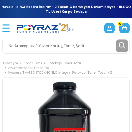
Havale ile %3 Ekstra İndirim • 2 Taksit 0 Komisyon Devam Ediyor • 15.000
TL Üzeri Kargo Bedava
0
Anasayfa
Toner Tozu
Fotokopi Toner Tozu
Siyah Fotokopi Toner Tozu
Kyocera TK-435 1T02KH0NL0 İntegral Fotokopi Toner Tozu 1KG