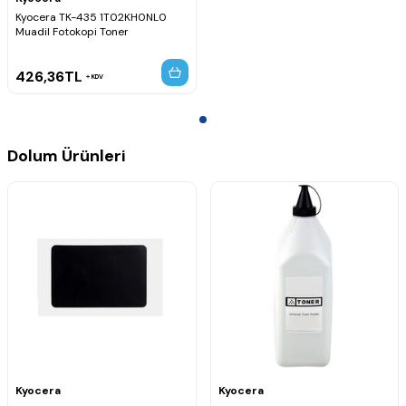
Kyocera TK-435 1T02KH0NL0
Muadil Fotokopi Toner
426,36
TL
KDV
Dolum Ürünleri
Kyocera
Kyocera