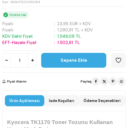
Ean : 8684720056084
Stokta Var
Fiyatı
:
23,95
EUR + KDV
Fiyatı
:
1.290,91
TL + KDV
KDV Dahil Fiyat
:
1.549,09
TL
EFT-Havale Fiyat
:
1.502,61
TL
Sepete Ekle
Fiyat Alarmı
Paylaş
Ürün Açıklaması
İade Koşulları
Ödeme Seçenekleri
Kyocera TK1170 Toner Tozunu Kullanan