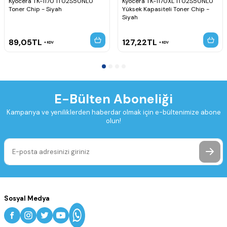
Kyocera TK-1170 1T02S50NL0
Kyocera TK-1170XL 1T02S50NL0
Toner Chip - Siyah
Yüksek Kapasiteli Toner Chip -
Siyah
89,05
TL
127,22
TL
KDV
KDV
E-Bülten Aboneliği
Kampanya ve yeniliklerden haberdar olmak için e-bültenimize abone
olun!
Sosyal Medya