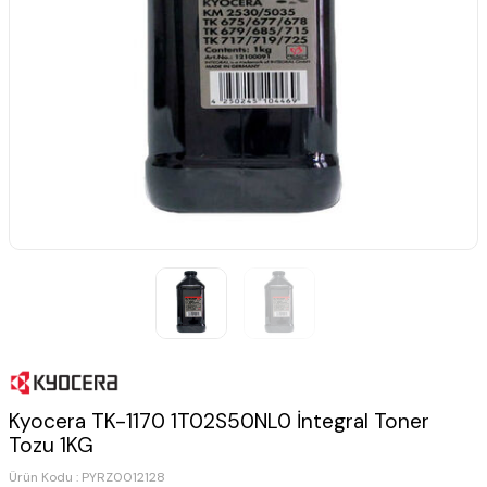
Kyocera TK-1170 1T02S50NL0 İntegral Toner
Tozu 1KG
Ürün Kodu :
PYRZ0012128