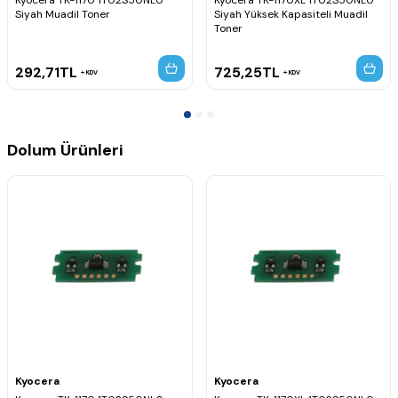
Kyocera TK-1170 1T02S50NL0
Kyocera TK-1170XL 1T02S50NL0
Siyah Muadil Toner
Siyah Yüksek Kapasiteli Muadil
Toner
292,71
TL
725,25
TL
KDV
KDV
Dolum Ürünleri
Kyocera
Kyocera