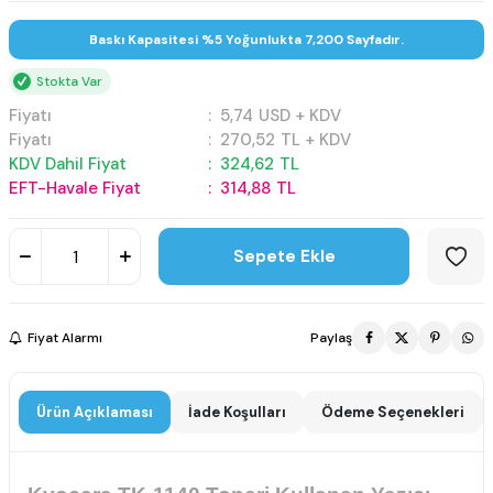
Baskı Kapasitesi %5 Yoğunlukta 7,200 Sayfadır.
Stokta Var
Fiyatı
:
5,74
USD + KDV
Fiyatı
:
270,52
TL + KDV
KDV Dahil Fiyat
:
324,62
TL
EFT-Havale Fiyat
:
314,88
TL
Sepete Ekle
Fiyat Alarmı
Paylaş
Ürün Açıklaması
İade Koşulları
Ödeme Seçenekleri