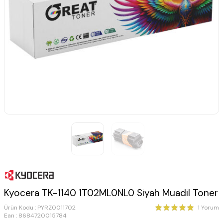
Kyocera TK-1140 1T02ML0NL0 Siyah Muadil Toner
Ürün Kodu :
PYRZ0011702
1 Yorum
Ean : 8684720015784