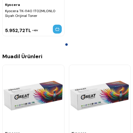
Kyocera
Kyocera TK-1140 1T02ML0NL0
Siyah Orijinal Toner
5.952,72
TL
KDV
Muadil Ürünleri