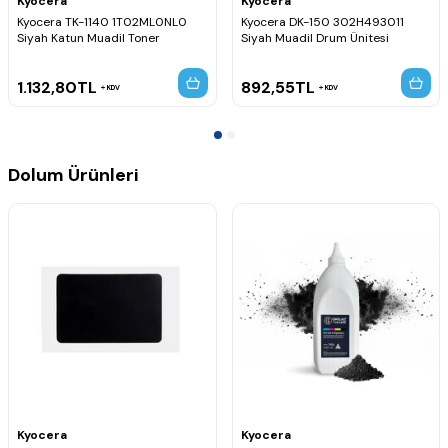
Kyocera
Kyocera
Kyocera TK-1140 1T02ML0NL0
Kyocera DK-150 302H493011
Siyah Katun Muadil Toner
Siyah Muadil Drum Ünitesi
1.132,80
TL
892,55
TL
KDV
KDV
Dolum Ürünleri
Kyocera
Kyocera