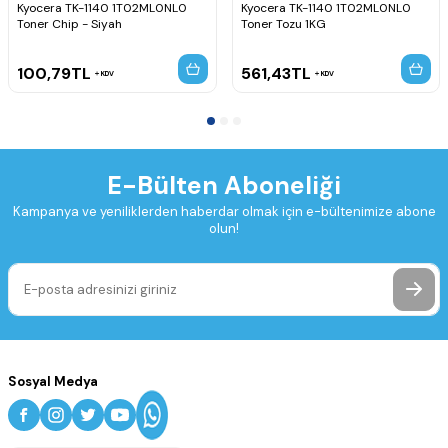
Kyocera TK-1140 1T02ML0NL0
Kyocera TK-1140 1T02ML0NL0
Toner Chip - Siyah
Toner Tozu 1KG
100,79
TL
561,43
TL
KDV
KDV
E-Bülten Aboneliği
Kampanya ve yeniliklerden haberdar olmak için e-bültenimize abone
olun!
Sosyal Medya