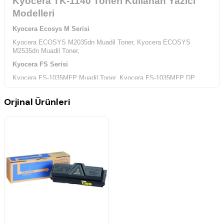
Kyocera TK-1140 Toneri Kullanan Yazıcı
Modelleri
Kyocera Ecosys M Serisi
Kyocera ECOSYS M2035dn Muadil Toner,
Kyocera ECOSYS
M2535dn Muadil Toner,
Kyocera FS Serisi
Kyocera FS-1035MFP Muadil Toner,
Kyocera FS-1035MFP DP
Muadil Toner,
Kyocera FS-1135MFP Muadil Toner,
Kyocera FS-
1135MFP DP Muadil Toner,
Orjinal Ürünleri