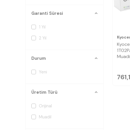
Garanti Süresi
1 Yıl
Kyoce
2 Yıl
Kyoce
1T02P
Muadi
Durum
Yeni
761,
Üretim Türü
Orijinal
Muadil