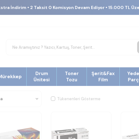
kstra İndirim • 2 Taksit 0 Komisyon Devam Ediyor • 15.000 TL Üz
Drum
Toner
Şerit&Fax
Yed
Mürekkep
Ünitesi
Tozu
Film
Parç
Tükenenleri Gösterme