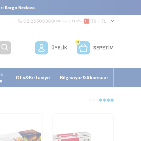
eri Kargo Bedava
02125500909
TR − TL
USD:
--
|
EUR:
--
0
ÜYELIK
SEPETIM
ek
Ofis&Kırtasiye
Bilgisayar&Aksesuar
a