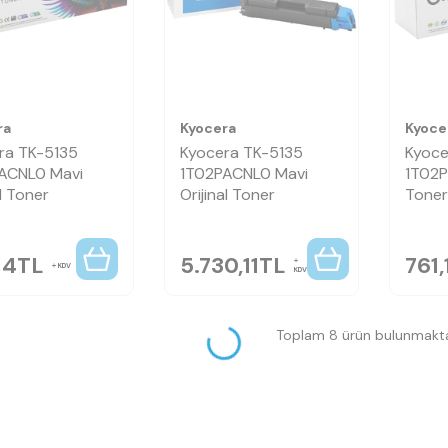
ra
Kyocera
Kyoce
ra TK-5135
Kyocera TK-5135
Kyoce
ACNL0 Mavi
1T02PACNL0 Mavi
1T02P
l Toner
Orijinal Toner
Toner
14
TL
5.730,11
TL
761,
KDV
KDV
Toplam 8 ürün bulunmakta