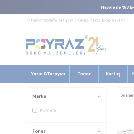
Havale ile %3 E
Hakkımızda
İletişim
Kargo Takip
Blog
Bayi Ol
Yazıcı&Tarayıcı
Toner
Kartuş
Marka
Kyocera
Toner