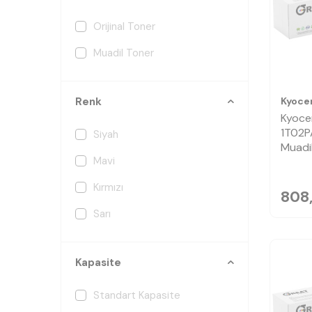
Orijinal Toner
Muadil Toner
Kyoce
Renk
Kyoce
1T02P
Siyah
Muadi
Mavi
Kırmızı
808,
Sarı
Kapasite
Standart Kapasite