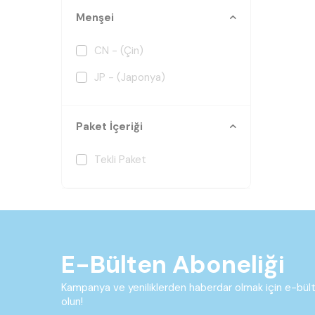
Menşei
CN - (Çin)
JP - (Japonya)
Paket İçeriği
Tekli Paket
E-Bülten Aboneliği
Kampanya ve yeniliklerden haberdar olmak için e-bü
olun!