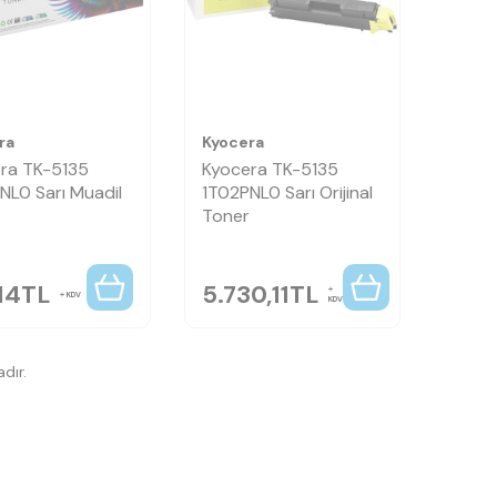
ra
Kyocera
ra TK-5135
Kyocera TK-5135
NL0 Sarı Muadil
1T02PNL0 Sarı Orijinal
Toner
14
TL
5.730,11
TL
KDV
KDV
dır.