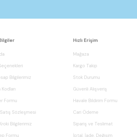
ilgiler
Hızlı Erişim
da
Mağaza
eçenekleri
Kargo Takip
sap Bilgilerimiz
Stok Durumu
 Kodları
Güvenli Alışveriş
er Formu
Havale Bildirim Formu
 Satış Sözleşmesi
Cari Ödeme
Kroki Bilgilerimiz
Sipariş ve Teslimat
lep Formu
İptal, İade, Değişim