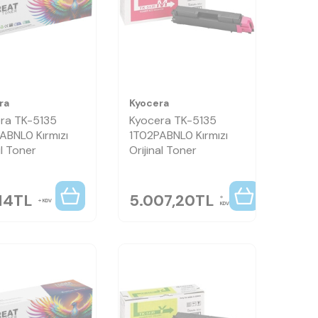
ra
Kyocera
ra TK-5135
Kyocera TK-5135
ABNL0 Kırmızı
1T02PABNL0 Kırmızı
l Toner
Orijinal Toner
14
TL
5.007,20
TL
KDV
KDV