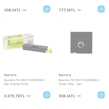
108,14
TL
777,15
TL
KDV
KDV
Kyocera
Kyocera
Kyocera TK-590 1T02KVANL0
Kyocera TK-590 1T02KVANL0
Sarı Orijinal Toner
Toner Chip - Sarı
3.375,76
TL
108,14
TL
KDV
KDV