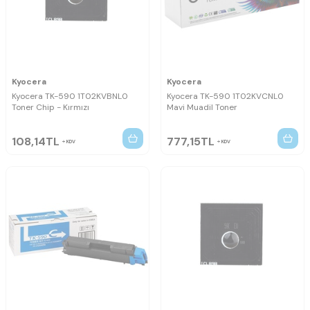
Kyocera
Kyocera
Kyocera TK-590 1T02KVBNL0
Kyocera TK-590 1T02KVCNL0
Toner Chip - Kırmızı
Mavi Muadil Toner
108,14
TL
777,15
TL
KDV
KDV