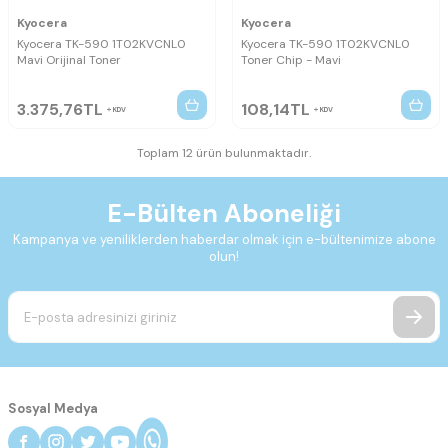
Kyocera
Kyocera
Kyocera TK-590 1T02KVCNL0
Kyocera TK-590 1T02KVCNL0
Mavi Orijinal Toner
Toner Chip - Mavi
3.375,76
TL
108,14
TL
KDV
KDV
Toplam 12 ürün bulunmaktadır.
E-Bülten Aboneliği
Kampanya ve yeniliklerden haberdar olmak için e-bültenimize abone
olun!
Sosyal Medya