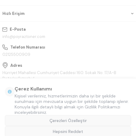
Hızlı Erişim
E-Posta
info@poyraztoner.com
Telefon Numarası
02125500909
Adres
Hürriyet Mahallesi Cumhuriyet Caddesi 160. Sokak No: 17/A-B
Bağcılar/İstanbul
Çerez Kullanımı
Kişisel verileriniz, hizmetlerimizin daha iyi bir şekilde
sunulması için mevzuata uygun bir şekilde toplanıp işlenir.
Konuyla ilgili detaylı bilgi almak için Gizlilik Politikamızı
inceleyebilirsiniz.
Çerezleri Özelleştir
Hepsini Reddet