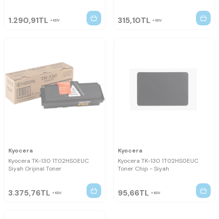
1.290,91
TL
315,10
TL
KDV
KDV
Kyocera
Kyocera
Kyocera TK-130 1T02HS0EUC
Kyocera TK-130 1T02HS0EUC
Siyah Orijinal Toner
Toner Chip - Siyah
3.375,76
TL
95,66
TL
KDV
KDV