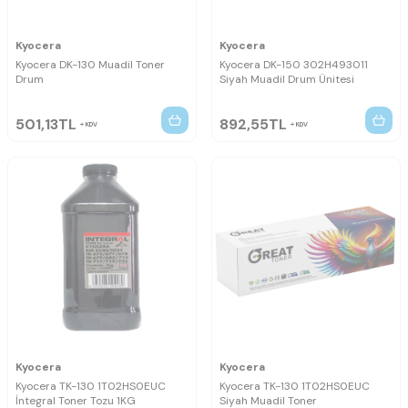
Kyocera
Kyocera
Kyocera DK-130 Muadil Toner
Kyocera DK-150 302H493011
Drum
Siyah Muadil Drum Ünitesi
501,13
TL
892,55
TL
KDV
KDV
Kyocera
Kyocera
Kyocera TK-130 1T02HS0EUC
Kyocera TK-130 1T02HS0EUC
İntegral Toner Tozu 1KG
Siyah Muadil Toner