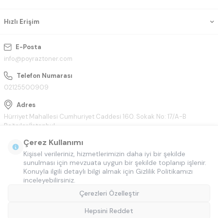
Hızlı Erişim
E-Posta
info@poyraztoner.com
Telefon Numarası
02125500909
Adres
Hürriyet Mahallesi Cumhuriyet Caddesi 160. Sokak No: 17/A-B
Bağcılar/İstanbul
Çerez Kullanımı
Kişisel verileriniz, hizmetlerimizin daha iyi bir şekilde
sunulması için mevzuata uygun bir şekilde toplanıp işlenir.
Konuyla ilgili detaylı bilgi almak için Gizlilik Politikamızı
inceleyebilirsiniz.
Çerezleri Özelleştir
Hepsini Reddet