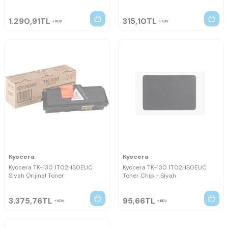
1.290,91
TL
315,10
TL
KDV
KDV
Kyocera
Kyocera
Kyocera TK-130 1T02HS0EUC
Kyocera TK-130 1T02HS0EUC
Siyah Orijinal Toner
Toner Chip - Siyah
3.375,76
TL
95,66
TL
KDV
KDV