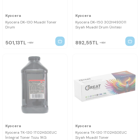
Kyocera
Kyocera
Kyocera DK-130 Muadil Toner
Kyocera DK-150 302H493011
Drum
Siyah Muadil Drum Ünitesi
501,13
TL
892,55
TL
KDV
KDV
Kyocera
Kyocera
Kyocera TK-130 1T02HS0EUC
Kyocera TK-130 1T02HS0EUC
İntegral Toner Tozu 1KG
Siyah Muadil Toner