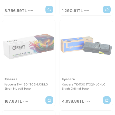
8.756,59
TL
1.290,91
TL
KDV
KDV
Kyocera
Kyocera
Kyocera TK-1130 1T02MJ0NL0
Kyocera TK-1130 1T02MJ0NL0
Siyah Muadil Toner
Siyah Orijinal Toner
167,68
TL
4.938,86
TL
KDV
KDV