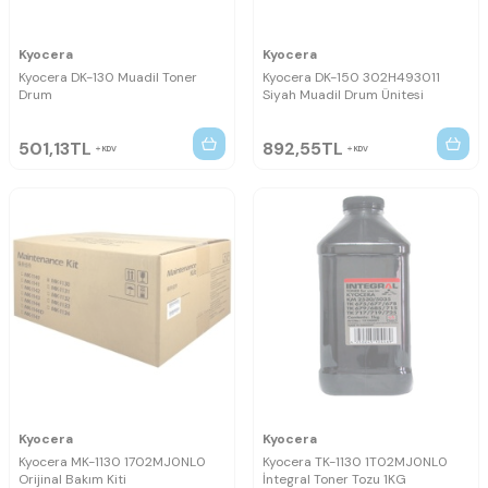
Kyocera
Kyocera
Kyocera DK-130 Muadil Toner
Kyocera DK-150 302H493011
Drum
Siyah Muadil Drum Ünitesi
501,13
TL
892,55
TL
KDV
KDV
Kyocera
Kyocera
Kyocera MK-1130 1702MJ0NL0
Kyocera TK-1130 1T02MJ0NL0
Orijinal Bakım Kiti
İntegral Toner Tozu 1KG