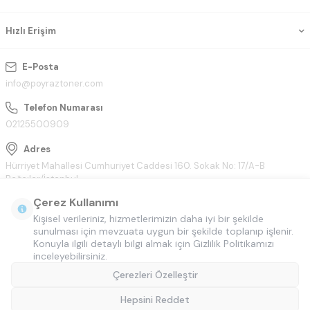
Hızlı Erişim
E-Posta
info@poyraztoner.com
Telefon Numarası
02125500909
Adres
Hürriyet Mahallesi Cumhuriyet Caddesi 160. Sokak No: 17/A-B
Bağcılar/İstanbul
Çerez Kullanımı
Kişisel verileriniz, hizmetlerimizin daha iyi bir şekilde
sunulması için mevzuata uygun bir şekilde toplanıp işlenir.
Konuyla ilgili detaylı bilgi almak için Gizlilik Politikamızı
inceleyebilirsiniz.
Çerezleri Özelleştir
Hepsini Reddet