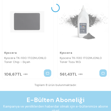
Kyocera
Kyocera
Kyocera TK-1130 1T02MJ0NL0
Kyocera TK-1130 1T02MJ0NL0
Toner Chip - Siyah
Toner Tozu 1KG
106,67
TL
561,43
TL
KDV
KDV
Toplam 8 ürün bulunmaktadır.
E-Bülten Aboneliği
Kampanya ve yeniliklerden haberdar olmak için e-bültenimize abone
olun!