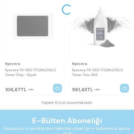
Kyocera
Kyocera
Kyocera TK-1130 1T02MJ0NL0
Kyocera TK-1130 1T02MJ0NL0
Toner Chip - Siyah
Toner Tozu 1KG
106,67
TL
561,43
TL
KDV
KDV
Toplam 8 ürün bulunmaktadır.
E-Bülten Aboneliği
Kampanya ve yeniliklerden haberdar olmak için e-bültenimize abone
olun!