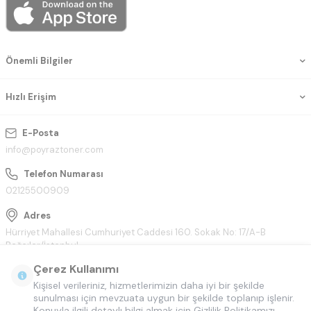
Önemli Bilgiler
Hızlı Erişim
E-Posta
info@poyraztoner.com
Telefon Numarası
02125500909
Adres
Hürriyet Mahallesi Cumhuriyet Caddesi 160. Sokak No: 17/A-B
Bağcılar/İstanbul
Çerez Kullanımı
Kişisel verileriniz, hizmetlerimizin daha iyi bir şekilde
sunulması için mevzuata uygun bir şekilde toplanıp işlenir.
Konuyla ilgili detaylı bilgi almak için Gizlilik Politikamızı