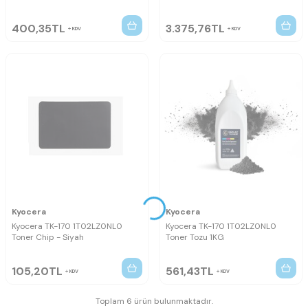
400,35
TL
3.375,76
TL
KDV
KDV
Kyocera
Kyocera
Kyocera TK-170 1T02LZ0NL0
Kyocera TK-170 1T02LZ0NL0
Toner Chip - Siyah
Toner Tozu 1KG
105,20
TL
561,43
TL
KDV
KDV
Toplam 6 ürün bulunmaktadır.