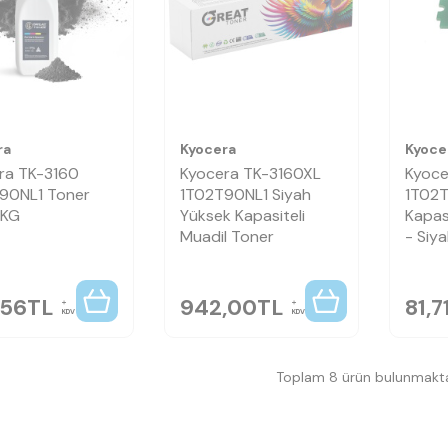
ra
Kyocera
Kyoce
ra TK-3160
Kyocera TK-3160XL
Kyoce
90NL1 Toner
1T02T90NL1 Siyah
1T02T
1KG
Yüksek Kapasiteli
Kapas
Muadil Toner
- Siy
,56
TL
942,00
TL
81,7
KDV
KDV
Toplam 8 ürün bulunmakta