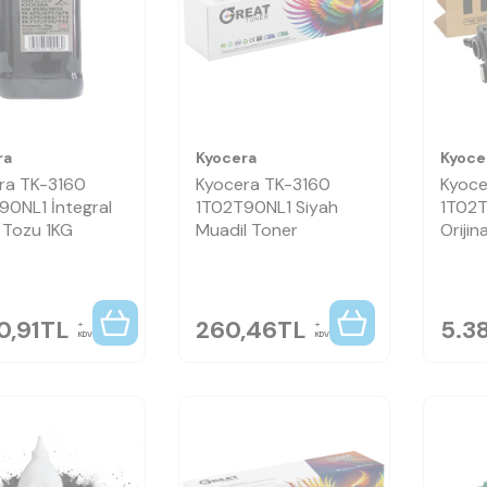
ra
Kyocera
Kyoce
ra TK-3160
Kyocera TK-3160
Kyoce
90NL1 İntegral
1T02T90NL1 Siyah
1T02T
 Tozu 1KG
Muadil Toner
Orijin
0,91
TL
260,46
TL
5.38
KDV
KDV