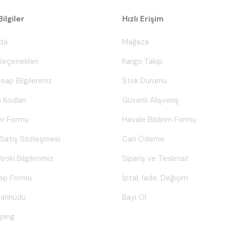
ilgiler
Hızlı Erişim
da
Mağaza
eçenekleri
Kargo Takip
sap Bilgilerimiz
Stok Durumu
 Kodları
Güvenli Alışveriş
er Formu
Havale Bildirim Formu
 Satış Sözleşmesi
Cari Ödeme
Kroki Bilgilerimiz
Sipariş ve Teslimat
lep Formu
İptal, İade, Değişim
Taahhüdü
Bayi Ol
ping