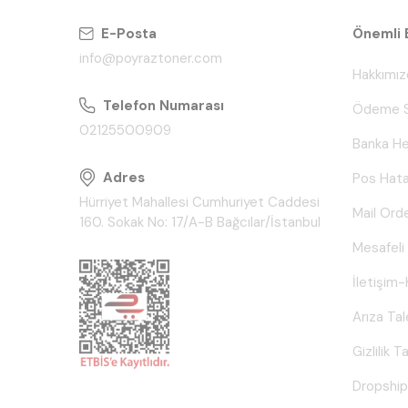
E-Posta
Önemli B
info@poyraztoner.com
Hakkımız
Telefon Numarası
Ödeme S
02125500909
Banka He
Adres
Pos Hata
Hürriyet Mahallesi Cumhuriyet Caddesi
Mail Ord
160. Sokak No: 17/A-B Bağcılar/İstanbul
Mesafeli
İletişim-
Arıza Ta
Gizlilik 
Dropship