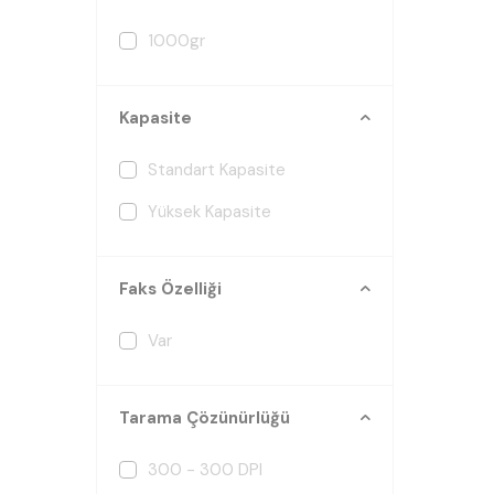
1000gr
Kapasite
Standart Kapasite
Yüksek Kapasite
Faks Özelliği
Var
Tarama Çözünürlüğü
300 - 300 DPI