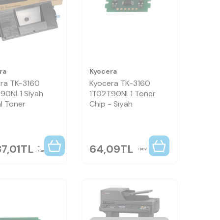
ra
Kyocera
ra TK-3160
Kyocera TK-3160
90NL1 Siyah
1T02T90NL1 Toner
al Toner
Chip - Siyah
7,01
TL
64,09
TL
KDV
KDV