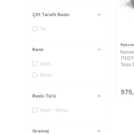
Çift Taraflı Baskı
Var
Kyoce
Renk
Kyoce
1T02T
Siyah
Tozu 
Beyaz
575
Baskı Türü
Siyah - Beyaz
Gramaj