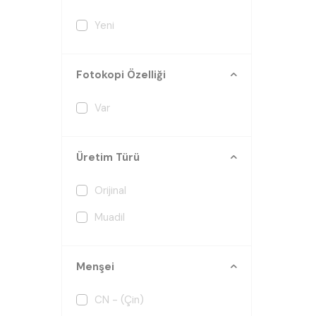
Yeni
Fotokopi Özelliği
Var
Üretim Türü
Orijinal
Muadil
Menşei
CN - (Çin)