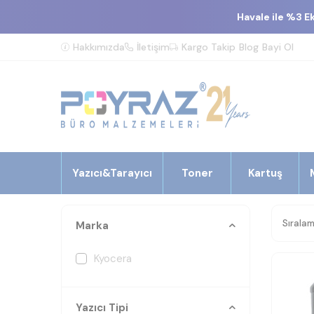
Havale ile %3 E
Hakkımızda
İletişim
Kargo Takip
Blog
Bayi Ol
Yazıcı&Tarayıcı
Toner
Kartuş
Marka
Kyocera
Yazıcı Tipi