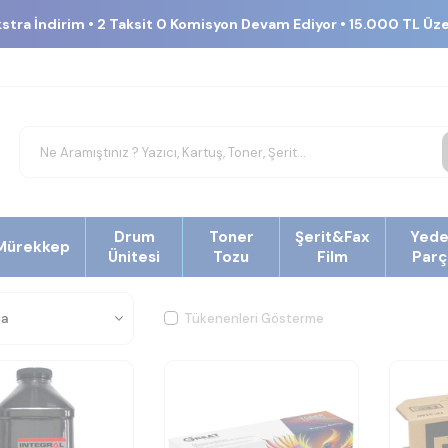
kstra İndirim • 2 Taksit 0 Komisyon Devam Ediyor • 15.000 TL Üz
Drum
Toner
Şerit&Fax
Yed
Mürekkep
Ünitesi
Tozu
Film
Parç
Tükenenleri Gösterme