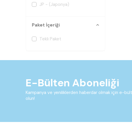
JP - (Japonya)
Paket İçeriği
Tekli Paket
E-Bülten Aboneliği
Kampanya ve yeniliklerden haberdar olmak için e-bü
olun!