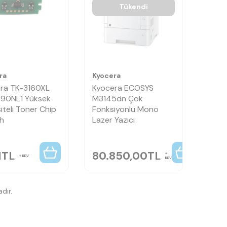
Tükendi
ra
Kyocera
ra TK-3160XL
Kyocera ECOSYS
90NL1 Yüksek
M3145dn Çok
iteli Toner Chip
Fonksiyonlu Mono
ah
Lazer Yazıcı
1
TL
80.850,00
TL
KDV
KDV
dır.