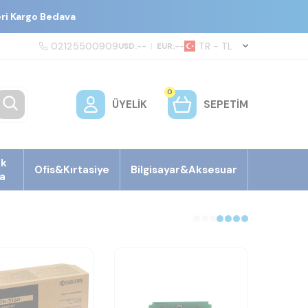
eri Kargo Bedava
02125500909
TR − TL
USD:
--
|
EUR:
--
0
ÜYELIK
SEPETIM
ek
Ofis&Kırtasiye
Bilgisayar&Aksesuar
a