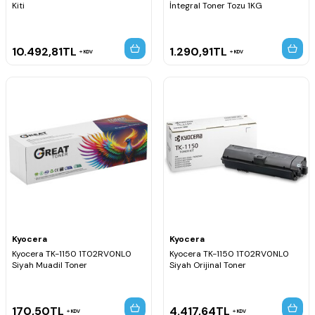
Kiti
İntegral Toner Tozu 1KG
10.492,81
TL
1.290,91
TL
KDV
KDV
Kyocera
Kyocera
Kyocera TK-1150 1T02RV0NL0
Kyocera TK-1150 1T02RV0NL0
Siyah Muadil Toner
Siyah Orijinal Toner
170,50
TL
4.417,64
TL
KDV
KDV