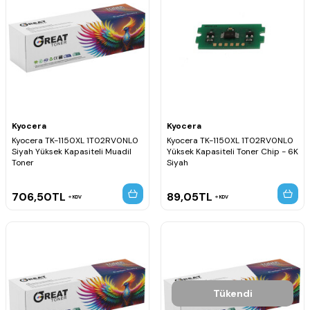
Kyocera
Kyocera
Kyocera TK-1150XL 1T02RV0NL0
Kyocera TK-1150XL 1T02RV0NL0
Siyah Yüksek Kapasiteli Muadil
Yüksek Kapasiteli Toner Chip - 6K
Toner
Siyah
706,50
TL
89,05
TL
KDV
KDV
Tükendi