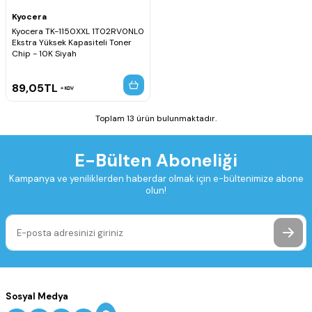
Kyocera
Kyocera TK-1150XXL 1T02RV0NL0
Ekstra Yüksek Kapasiteli Toner
Chip - 10K Siyah
89,05
TL
KDV
Toplam 13 ürün bulunmaktadır.
E-Bülten Aboneliği
Kampanya ve yeniliklerden haberdar olmak için e-bültenimize abone
olun!
Sosyal Medya