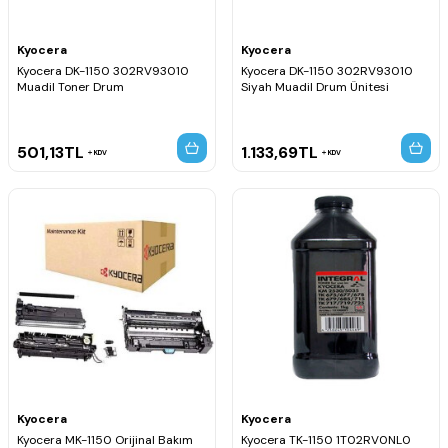
Kyocera
Kyocera
Kyocera DK-1150 302RV93010
Kyocera DK-1150 302RV93010
Muadil Toner Drum
Siyah Muadil Drum Ünitesi
501,13
TL
1.133,69
TL
KDV
KDV
Kyocera
Kyocera
Kyocera MK-1150 Orijinal Bakım
Kyocera TK-1150 1T02RV0NL0