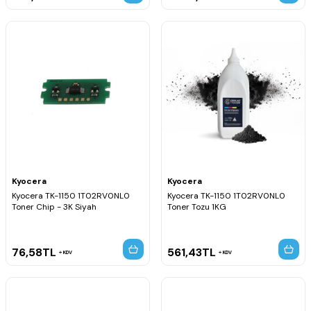
Kyocera
Kyocera
Kyocera TK-1150 1T02RV0NL0
Kyocera TK-1150 1T02RV0NL0
Toner Chip - 3K Siyah
Toner Tozu 1KG
76,58
TL
561,43
TL
KDV
KDV