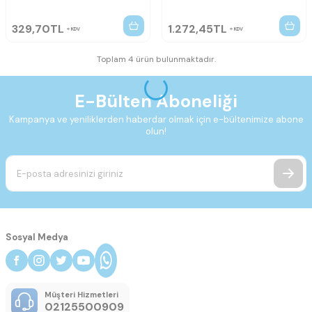
329,70
TL
1.272,45
TL
KDV
KDV
Toplam 4 ürün bulunmaktadır.
E-Bülten Aboneliği
Kampanya ve yeniliklerden haberdar olmak için e-bültenimize abone
olun!
Sosyal Medya
Müşteri Hizmetleri
02125500909