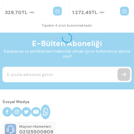
329,70
TL
1.272,45
TL
KDV
KDV
Toplam 4 ürün bulunmaktadır.
E-Bülten Aboneliği
Kampanya ve yeniliklerden haberdar olmak için e-bültenimize abone
olun!
Sosyal Medya
Müşteri Hizmetleri
02125500909