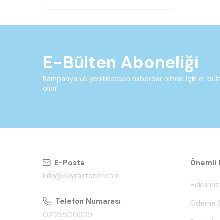
E-Bülten Aboneliği
Kampanya ve yeniliklerden haberdar olmak için e-bü
olun!
E-Posta
Önemli B
info@poyraztoner.com
Hakkımız
Telefon Numarası
Ödeme S
02125500909