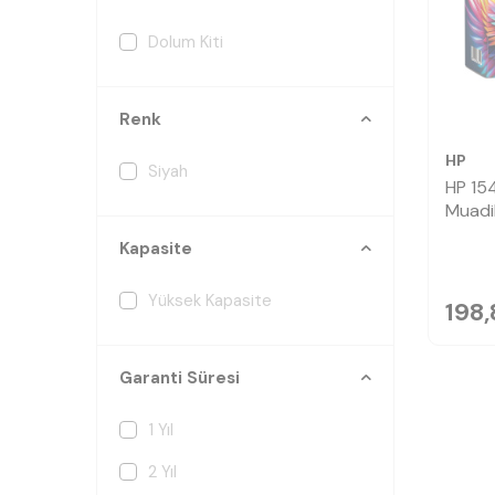
Dolum Kiti
Renk
HP
Siyah
HP 15
Muadil
Kapasite
Yüksek Kapasite
198,
Garanti Süresi
1 Yıl
2 Yıl