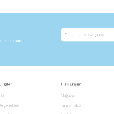
ltenimize abone
ilgiler
Hızlı Erişim
da
Mağaza
eçenekleri
Kargo Takip