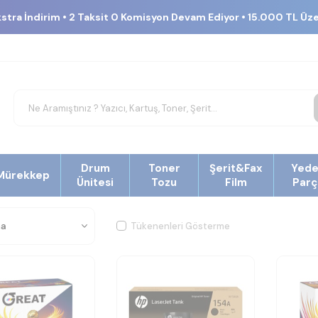
kstra İndirim • 2 Taksit 0 Komisyon Devam Ediyor • 15.000 TL Üz
Drum
Toner
Şerit&Fax
Yed
Mürekkep
Ünitesi
Tozu
Film
Parç
Tükenenleri Gösterme