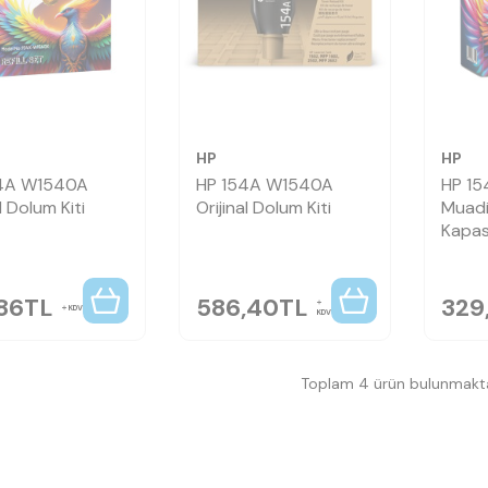
HP
HP
4A W1540A
HP 154A W1540A
HP 1
 Dolum Kiti
Orijinal Dolum Kiti
Muadi
Kapasi
86
TL
586,40
TL
329
KDV
KDV
Toplam 4 ürün bulunmakta