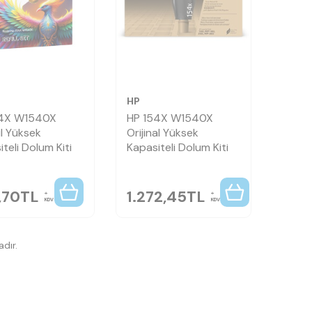
HP
54X W1540X
HP 154X W1540X
l Yüksek
Orijinal Yüksek
teli Dolum Kiti
Kapasiteli Dolum Kiti
,70
TL
1.272,45
TL
KDV
KDV
dır.