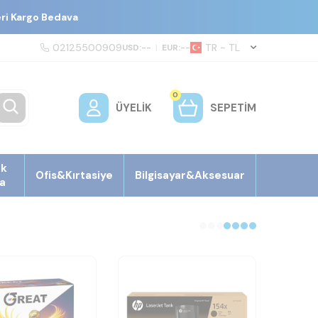
eri Kargo Bedava
02125500909
TR − TL
USD:
--
|
EUR:
--
0
ÜYELIK
SEPETIM
ek
Ofis&Kırtasiye
Bilgisayar&Aksesuar
a