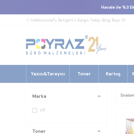
Havale ile %3 E
Hakkımızda
İletişim
Kargo Takip
Blog
Bayi Ol
Yazıcı&Tarayıcı
Toner
Kartuş
Marka
HP
Toner