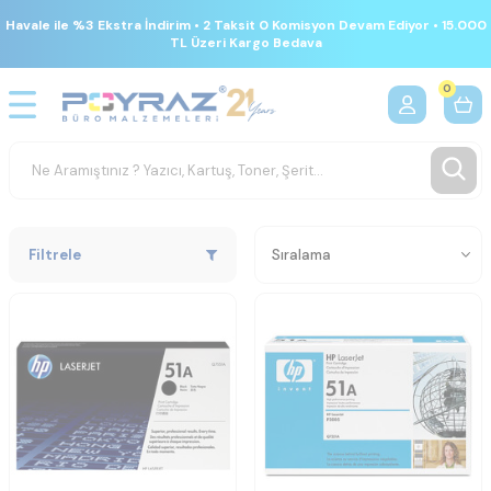
Havale ile %3 Ekstra İndirim • 2 Taksit 0 Komisyon Devam Ediyor • 15.000
TL Üzeri Kargo Bedava
0
Filtrele