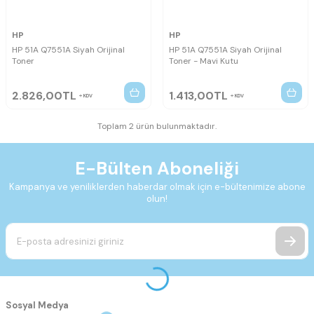
HP
HP
HP 51A Q7551A Siyah Orijinal
HP 51A Q7551A Siyah Orijinal
Toner
Toner - Mavi Kutu
2.826,00
TL
1.413,00
TL
KDV
KDV
Toplam 2 ürün bulunmaktadır.
E-Bülten Aboneliği
Kampanya ve yeniliklerden haberdar olmak için e-bültenimize abone
olun!
Sosyal Medya