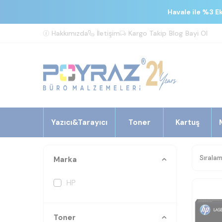
Havale ile %3 E
Hakkımızda
İletişim
Kargo Takip
Blog
Bayi Ol
Yazıcı&Tarayıcı
Toner
Kartuş
Marka
HP
Toner