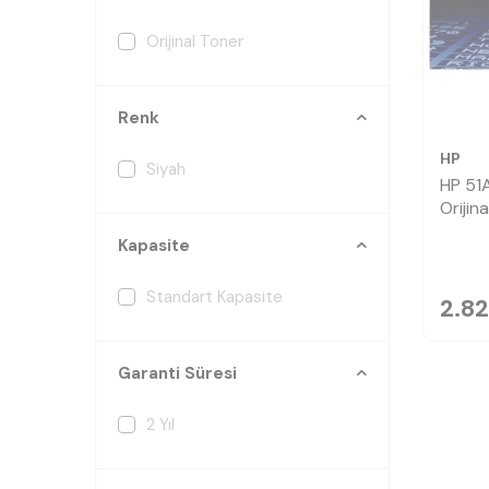
Orijinal Toner
Renk
HP
Siyah
HP 51
Orijin
Kapasite
Standart Kapasite
2.8
Garanti Süresi
2 Yıl