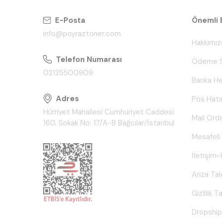
E-Posta
Önemli B
info@poyraztoner.com
Hakkımız
Telefon Numarası
Ödeme S
02125500909
Banka He
Adres
Pos Hata
Hürriyet Mahallesi Cumhuriyet Caddesi
Mail Ord
160. Sokak No: 17/A-B Bağcılar/İstanbul
Mesafeli
İletişim-
Arıza Ta
Gizlilik 
Dropship