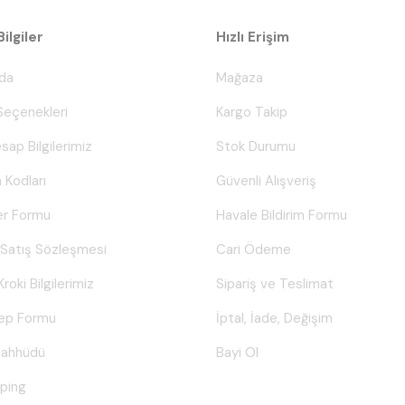
ilgiler
Hızlı Erişim
da
Mağaza
eçenekleri
Kargo Takip
sap Bilgilerimiz
Stok Durumu
 Kodları
Güvenli Alışveriş
er Formu
Havale Bildirim Formu
 Satış Sözleşmesi
Cari Ödeme
Kroki Bilgilerimiz
Sipariş ve Teslimat
lep Formu
İptal, İade, Değişim
Taahhüdü
Bayi Ol
ping