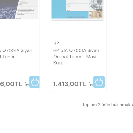
HP
A Q7551A Siyah
HP 51A Q7551A Siyah
al Toner
Orijinal Toner - Mavi
Kutu
26,00
TL
1.413,00
TL
KDV
KDV
Toplam 2 ürün bulunmakta