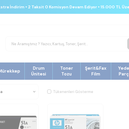
kstra İndirim • 2 Taksit 0 Komisyon Devam Ediyor • 15.000 TL Üz
Drum
Toner
Şerit&Fax
Yed
Mürekkep
Ünitesi
Tozu
Film
Parç
Tükenenleri Gösterme