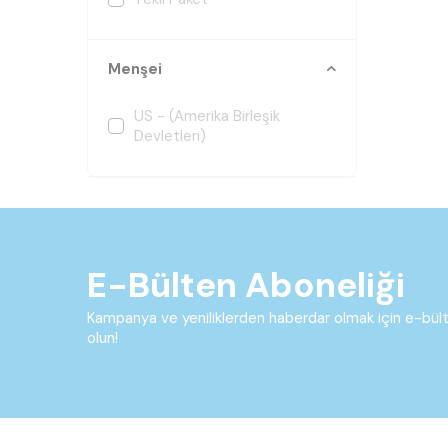
Menşei
US - (Amerika Birleşik
Devletleri)
E-Bülten Aboneliği
Kampanya ve yeniliklerden haberdar olmak için e-bü
olun!