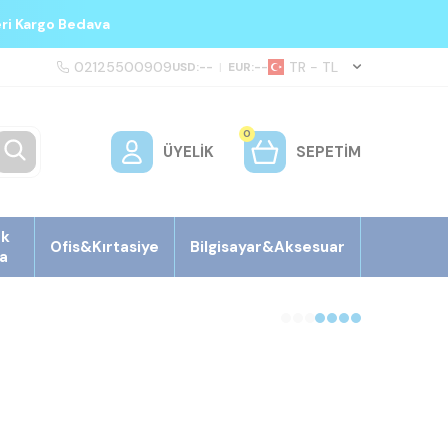
eri Kargo Bedava
02125500909
TR − TL
USD:
--
|
EUR:
--
0
ÜYELIK
SEPETIM
ek
Ofis&Kırtasiye
Bilgisayar&Aksesuar
a