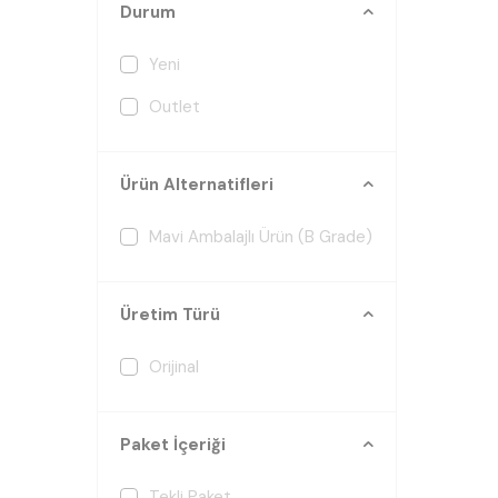
Durum
Yeni
Outlet
Ürün Alternatifleri
Mavi Ambalajlı Ürün (B Grade)
Üretim Türü
Orijinal
Paket İçeriği
Tekli Paket