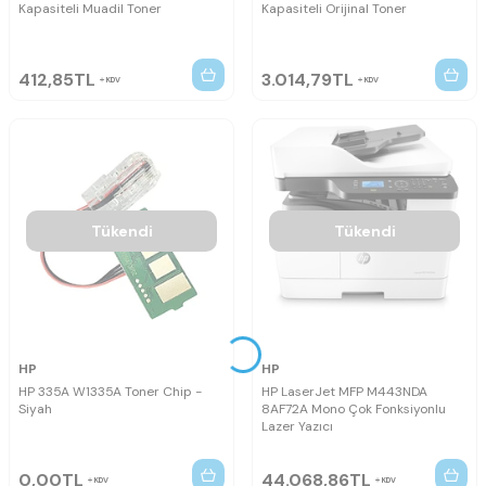
Kapasiteli Muadil Toner
Kapasiteli Orijinal Toner
412,85
TL
3.014,79
TL
KDV
KDV
Tükendi
Tükendi
HP
HP
HP 335A W1335A Toner Chip -
HP LaserJet MFP M443NDA
Siyah
8AF72A Mono Çok Fonksiyonlu
Lazer Yazıcı
0,00
TL
44.068,86
TL
KDV
KDV