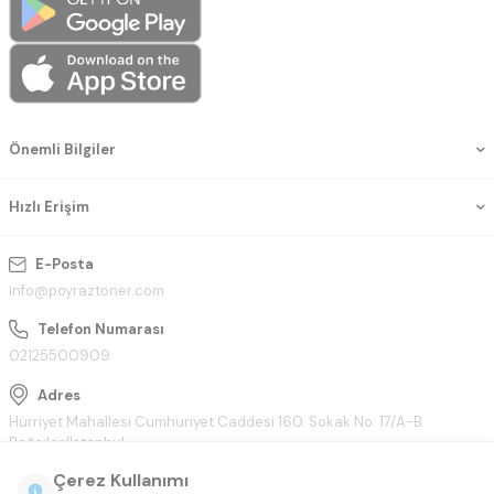
Önemli Bilgiler
Hızlı Erişim
E-Posta
info@poyraztoner.com
Telefon Numarası
02125500909
Adres
Hürriyet Mahallesi Cumhuriyet Caddesi 160. Sokak No: 17/A-B
Bağcılar/İstanbul
Çerez Kullanımı