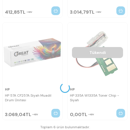
412,85
TL
3.014,79
TL
KDV
KDV
Tükendi
HP
HP
HP 57A CF257A Siyah Muadil
HP 335A W1335A Toner Chip -
Drum Ünitesi
Siyah
3.069,04
TL
0,00
TL
KDV
KDV
Toplam 6 ürün bulunmaktadır.