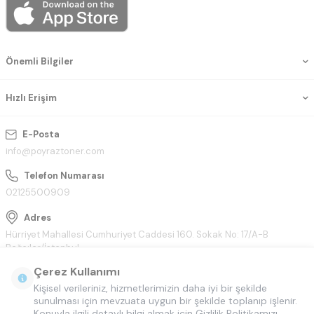
Önemli Bilgiler
Hızlı Erişim
E-Posta
info@poyraztoner.com
Telefon Numarası
02125500909
Adres
Hürriyet Mahallesi Cumhuriyet Caddesi 160. Sokak No: 17/A-B
Bağcılar/İstanbul
Çerez Kullanımı
Kişisel verileriniz, hizmetlerimizin daha iyi bir şekilde
sunulması için mevzuata uygun bir şekilde toplanıp işlenir.
Konuyla ilgili detaylı bilgi almak için Gizlilik Politikamızı