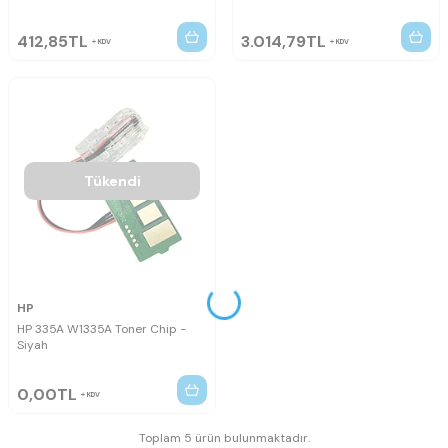
412,85
TL
3.014,79
TL
KDV
KDV
Tükendi
HP
HP 335A W1335A Toner Chip -
Siyah
0,00
TL
KDV
Toplam 5 ürün bulunmaktadır.