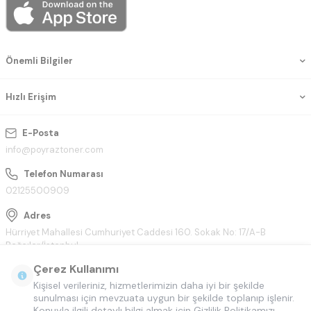
Önemli Bilgiler
Hızlı Erişim
E-Posta
info@poyraztoner.com
Telefon Numarası
02125500909
Adres
Hürriyet Mahallesi Cumhuriyet Caddesi 160. Sokak No: 17/A-B
Bağcılar/İstanbul
Çerez Kullanımı
Kişisel verileriniz, hizmetlerimizin daha iyi bir şekilde
sunulması için mevzuata uygun bir şekilde toplanıp işlenir.
Konuyla ilgili detaylı bilgi almak için Gizlilik Politikamızı