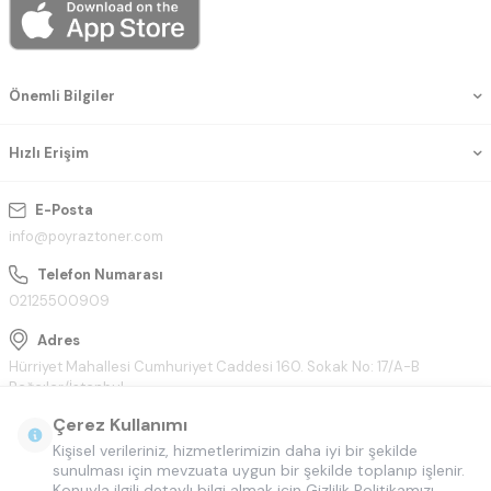
Önemli Bilgiler
Hızlı Erişim
E-Posta
info@poyraztoner.com
Telefon Numarası
02125500909
Adres
Hürriyet Mahallesi Cumhuriyet Caddesi 160. Sokak No: 17/A-B
Bağcılar/İstanbul
Çerez Kullanımı
Kişisel verileriniz, hizmetlerimizin daha iyi bir şekilde
sunulması için mevzuata uygun bir şekilde toplanıp işlenir.
Konuyla ilgili detaylı bilgi almak için Gizlilik Politikamızı