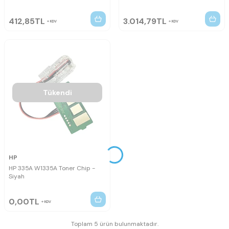
412,85
TL
3.014,79
TL
KDV
KDV
Tükendi
HP
HP 335A W1335A Toner Chip -
Siyah
0,00
TL
KDV
Toplam 5 ürün bulunmaktadır.