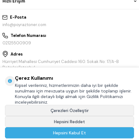
Hızlı Erişim
E-Posta
info@poyraztoner.com
Telefon Numarası
02125500909
Adres
Hürriyet Mahallesi Cumhuriyet Caddesi 160. Sokak No: 17/A-B
Bağcılar/İstanbul
Çerez Kullanımı
Kişisel verileriniz, hizmetlerimizin daha iyi bir şekilde
sunulması için mevzuata uygun bir şekilde toplanıp işlenir.
Konuyla ilgili detaylı bilgi almak için Gizlilik Politikamızı
inceleyebilirsiniz.
Çerezleri Özelleştir
Hepsini Reddet
© Tüm hakları saklıdır.
Poyraztoner.com
Hepsini Kabul Et