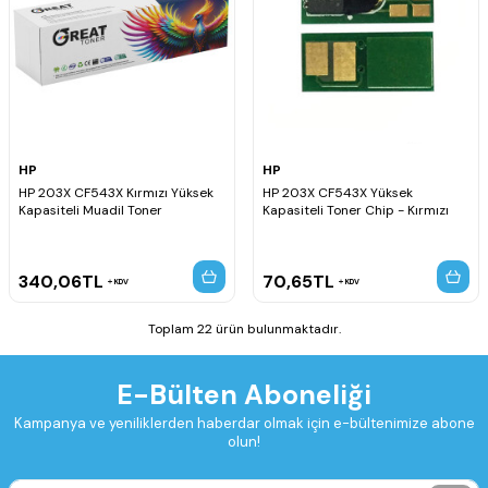
HP
HP
HP 203X CF543X Kırmızı Yüksek
HP 203X CF543X Yüksek
Kapasiteli Muadil Toner
Kapasiteli Toner Chip - Kırmızı
340,06
TL
70,65
TL
KDV
KDV
Toplam 22 ürün bulunmaktadır.
E-Bülten Aboneliği
Kampanya ve yeniliklerden haberdar olmak için e-bültenimize abone
olun!