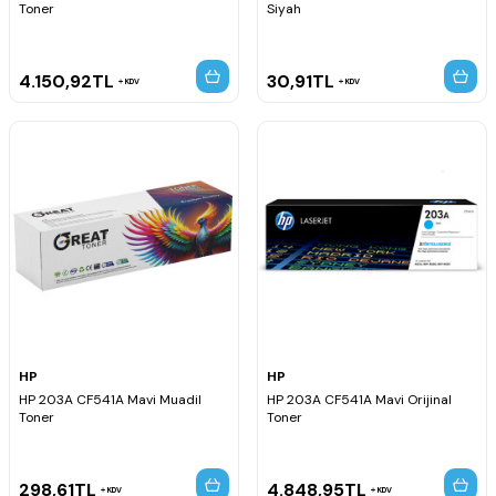
Toner
Siyah
4.150,92
TL
30,91
TL
KDV
KDV
HP
HP
HP 203A CF541A Mavi Muadil
HP 203A CF541A Mavi Orijinal
Toner
Toner
298,61
TL
4.848,95
TL
KDV
KDV