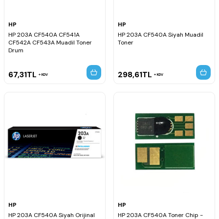
HP
HP
HP 203A CF540A CF541A
HP 203A CF540A Siyah Muadil
CF542A CF543A Muadil Toner
Toner
Drum
67,31
TL
298,61
TL
KDV
KDV
HP
HP
HP 203A CF540A Siyah Orijinal
HP 203A CF540A Toner Chip -