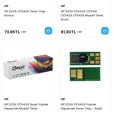
HP
HP
HP 203A CF543A Toner Chip -
HP 203X CF540X CF541X
Kırmızı
CF542X CF543X Muadil Toner
Drum
73,85
TL
81,30
TL
KDV
KDV
HP
HP
HP 203X CF540X Siyah Yüksek
HP 203X CF540X Yüksek
Kapasiteli Muadil Toner
Kapasiteli Toner Chip - Siyah