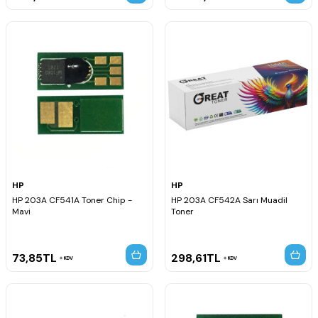
HP
HP
HP 203A CF541A Toner Chip -
HP 203A CF542A Sarı Muadil
Mavi
Toner
73,85
TL
298,61
TL
KDV
KDV