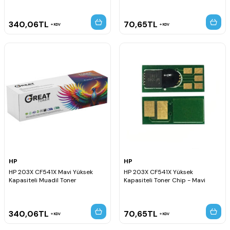
340,06
TL
70,65
TL
KDV
KDV
HP
HP
HP 203X CF541X Mavi Yüksek
HP 203X CF541X Yüksek
Kapasiteli Muadil Toner
Kapasiteli Toner Chip - Mavi
340,06
TL
70,65
TL
KDV
KDV