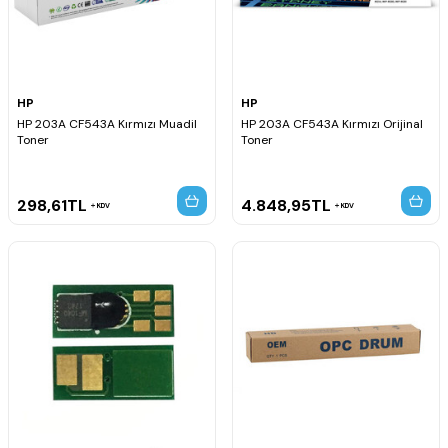
HP
HP
HP 203A CF543A Kırmızı Muadil
HP 203A CF543A Kırmızı Orijinal
Toner
Toner
298,61
TL
4.848,95
TL
KDV
KDV