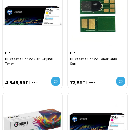
HP
HP
HP 203A CF542A Sarı Orijinal
HP 203A CF542A Toner Chip -
Toner
Sarı
4.848,95
TL
73,85
TL
KDV
KDV