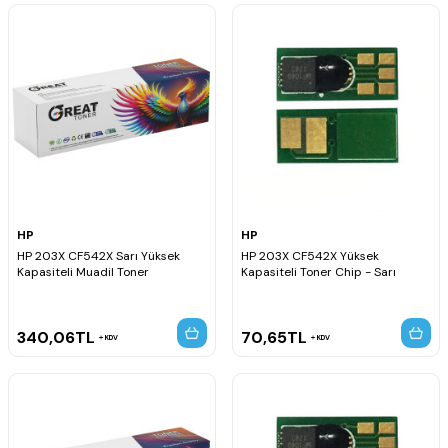
HP
HP
HP 203X CF542X Sarı Yüksek
HP 203X CF542X Yüksek
Kapasiteli Muadil Toner
Kapasiteli Toner Chip - Sarı
340,06
TL
70,65
TL
KDV
KDV