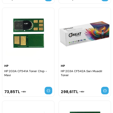
HP
HP
HP 203A CF541A Toner Chip -
HP 203A CF542A Sarı Muadil
Mavi
Toner
73,85
TL
298,61
TL
KDV
KDV