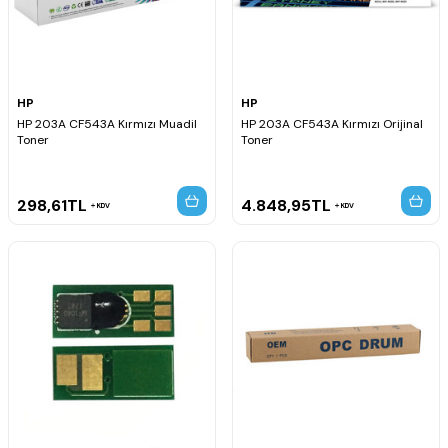
HP
HP
HP 203A CF543A Kırmızı Muadil
HP 203A CF543A Kırmızı Orijinal
Toner
Toner
298,61
TL
4.848,95
TL
KDV
KDV