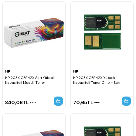
HP
HP
HP 203X CF542X Sarı Yüksek
HP 203X CF542X Yüksek
Kapasiteli Muadil Toner
Kapasiteli Toner Chip - Sarı
340,06
TL
70,65
TL
KDV
KDV