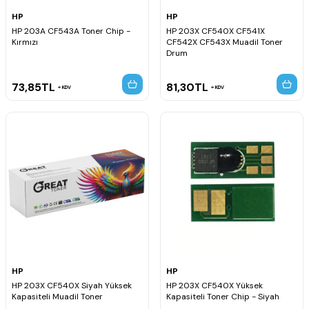
HP
HP
HP 203A CF543A Toner Chip -
HP 203X CF540X CF541X
Kırmızı
CF542X CF543X Muadil Toner
Drum
73,85
TL
81,30
TL
KDV
KDV
HP
HP
HP 203X CF540X Siyah Yüksek
HP 203X CF540X Yüksek
Kapasiteli Muadil Toner
Kapasiteli Toner Chip - Siyah