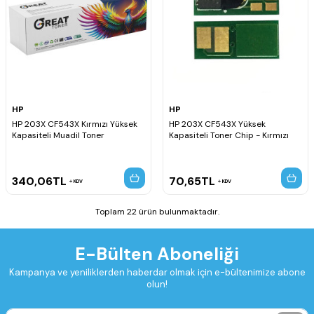
HP
HP
HP 203X CF543X Kırmızı Yüksek
HP 203X CF543X Yüksek
Kapasiteli Muadil Toner
Kapasiteli Toner Chip - Kırmızı
340,06
TL
70,65
TL
KDV
KDV
Toplam 22 ürün bulunmaktadır.
E-Bülten Aboneliği
Kampanya ve yeniliklerden haberdar olmak için e-bültenimize abone
olun!