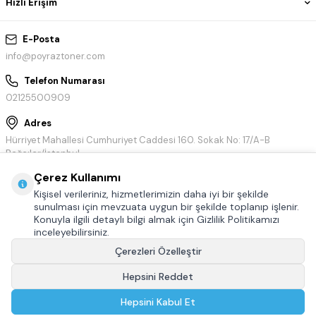
Hızlı Erişim
E-Posta
info@poyraztoner.com
Telefon Numarası
02125500909
Adres
Hürriyet Mahallesi Cumhuriyet Caddesi 160. Sokak No: 17/A-B
Bağcılar/İstanbul
Çerez Kullanımı
Kişisel verileriniz, hizmetlerimizin daha iyi bir şekilde
sunulması için mevzuata uygun bir şekilde toplanıp işlenir.
Konuyla ilgili detaylı bilgi almak için Gizlilik Politikamızı
inceleyebilirsiniz.
Çerezleri Özelleştir
Hepsini Reddet
© Tüm hakları saklıdır.
Poyraztoner.com
Hepsini Kabul Et