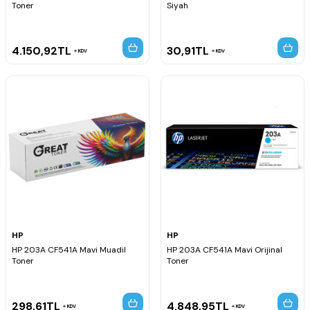
Toner
Siyah
4.150,92
TL
30,91
TL
KDV
KDV
HP
HP
HP 203A CF541A Mavi Muadil
HP 203A CF541A Mavi Orijinal
Toner
Toner
298,61
TL
4.848,95
TL
KDV
KDV