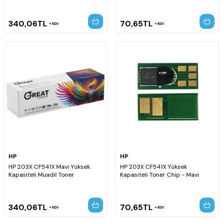
340,06
TL
70,65
TL
KDV
KDV
HP
HP
HP 203X CF541X Mavi Yüksek
HP 203X CF541X Yüksek
Kapasiteli Muadil Toner
Kapasiteli Toner Chip - Mavi
340,06
TL
70,65
TL
KDV
KDV