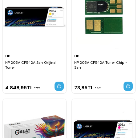
HP
HP
HP 203A CF542A Sarı Orijinal
HP 203A CF542A Toner Chip -
Toner
Sarı
4.848,95
TL
73,85
TL
KDV
KDV