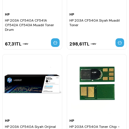
HP
HP
HP 203A CF540A CF541A
HP 203A CF540A Siyah Muadil
CF542A CF543A Muadil Toner
Toner
Drum
67,31
TL
298,61
TL
KDV
KDV
HP
HP
HP 203A CF540A Siyah Orijinal
HP 203A CF540A Toner Chip -