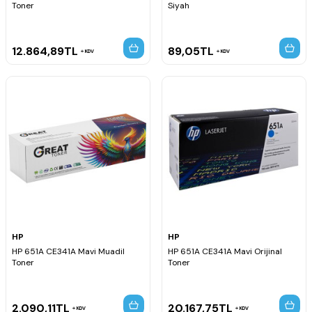
Toner
Siyah
12.864,89
TL
89,05
TL
KDV
KDV
HP
HP
HP 651A CE341A Mavi Muadil
HP 651A CE341A Mavi Orijinal
Toner
Toner
2.090,11
TL
20.167,75
TL
KDV
KDV