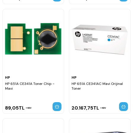
HP
HP
HP 651A CE341A Toner Chip -
HP 651A CE341AC Mavi Orijinal
Mavi
Toner
89,05
TL
20.167,75
TL
KDV
KDV