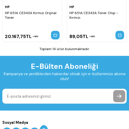
HP
HP
HP 651A CE343A Kırmızı Orijinal
HP 651A CE343A Toner Chip -
Toner
Kırmızı
20.167,75
TL
89,05
TL
KDV
KDV
Toplam 14 ürün bulunmaktadır.
E-Bülten Aboneliği
Kampanya ve yeniliklerden haberdar olmak için e-bültenimize abone
olun!
Sosyal Medya