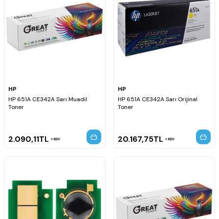
HP
HP
HP 651A CE342A Sarı Muadil
HP 651A CE342A Sarı Orijinal
Toner
Toner
2.090,11
TL
20.167,75
TL
KDV
KDV