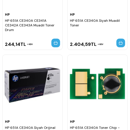
HP
HP
HP 651A CE340A CE341A
HP 651A CE340A Siyah Muadil
CE342A CE343A Muadil Toner
Toner
Drum
244,14
TL
2.404,59
TL
KDV
KDV
HP
HP
HP 651A CE340A Siyah Orijinal
HP 651A CE340A Toner Chip -