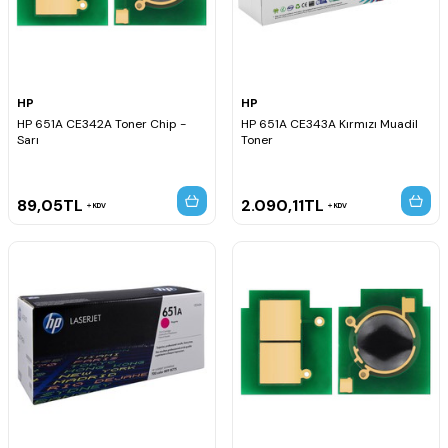
HP
HP
HP 651A CE342A Toner Chip -
HP 651A CE343A Kırmızı Muadil
Sarı
Toner
89,05
TL
2.090,11
TL
KDV
KDV