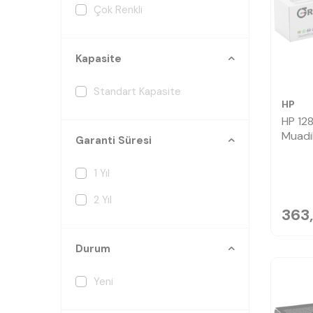
Çok Renkli
Kapasite
Standart Kapasite
HP
HP 12
Muadi
Garanti Süresi
1 Yıl
2 Yıl
363
Durum
Yeni