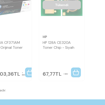
Tükendi
HP
8A CF371AM
HP 128A CE320A
 Orijinal Toner
Toner Chip - Siyah
603,36
TL
67,77
TL
KDV
KDV
dır.