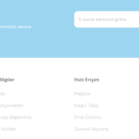
ltenimize abone
ilgiler
Hızlı Erişim
da
Mağaza
eçenekleri
Kargo Takip
sap Bilgilerimiz
Stok Durumu
 Kodları
Güvenli Alışveriş