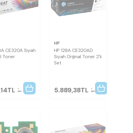
HP
8A CE320A Siyah
HP 128A CE320AD
l Toner
Siyah Orijinal Toner 2'li
Set
,14
TL
5.889,38
TL
KDV
KDV