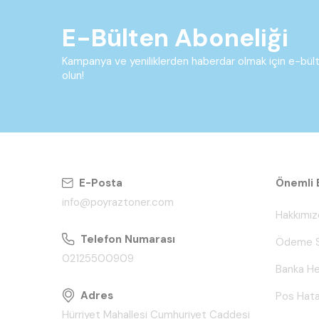
E-Bülten Aboneliği
Kampanya ve yeniliklerden haberdar olmak için e-bü
olun!
E-Posta
Önemli B
info@poyraztoner.com
Hakkımız
Telefon Numarası
Ödeme S
02125500909
Banka He
Adres
Pos Hata
Hürriyet Mahallesi Cumhuriyet Caddesi