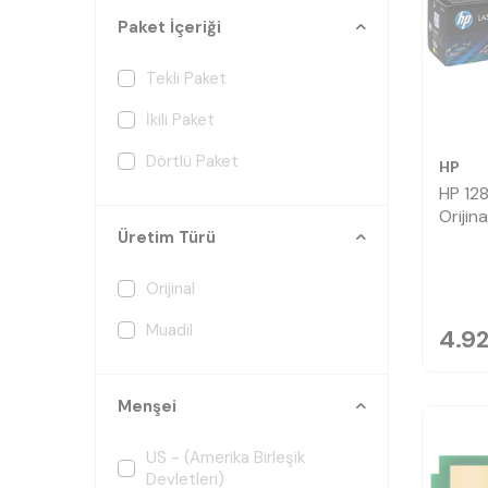
Paket İçeriği
Tekli Paket
İkili Paket
Dörtlü Paket
HP
HP 12
Orijin
Üretim Türü
Orijinal
Muadil
4.9
Menşei
US - (Amerika Birleşik
Devletleri)