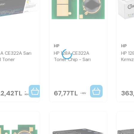
HP
HP
8A CE322A Sarı
HP 128A CE322A
HP 12
al Toner
Toner Chip - Sarı
Kırmız
22,42
TL
67,77
TL
363
KDV
KDV