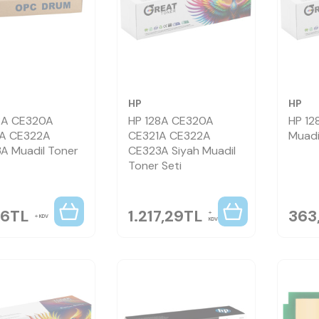
HP
HP
8A CE320A
HP 128A CE320A
HP 12
A CE322A
CE321A CE322A
Muadi
A Muadil Toner
CE323A Siyah Muadil
Toner Seti
86
TL
1.217,29
TL
363
KDV
KDV