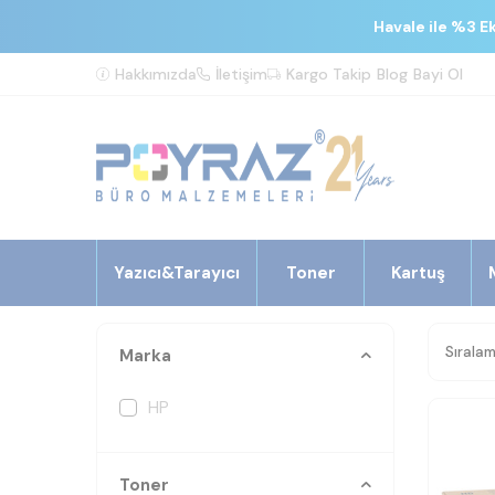
Havale ile %3 E
Hakkımızda
İletişim
Kargo Takip
Blog
Bayi Ol
Yazıcı&Tarayıcı
Toner
Kartuş
Marka
HP
Toner