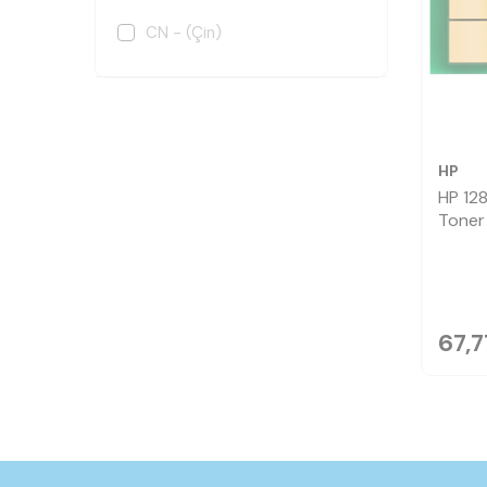
CN - (Çin)
HP
HP 12
Toner 
67,7