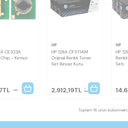
HP
HP
8A CE323A
HP 128A CF371AM
HP 12
Chip - Kırmızı
Orijinal Renkli Toner
Renkli
Set Beyaz Kutu
Seti
7
TL
2.912,19
TL
14.
KDV
KDV
Toplam 16 ürün bulunmakta