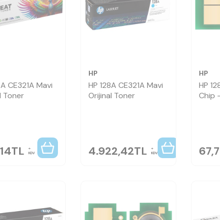
HP
HP
8A CE321A Mavi
HP 128A CE321A Mavi
HP 12
l Toner
Orijinal Toner
Chip 
,14
TL
4.922,42
TL
67,
KDV
KDV