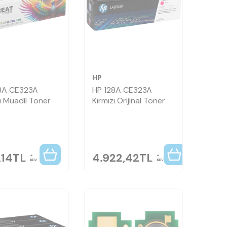
HP
8A CE323A
HP 128A CE323A
ı Muadil Toner
Kırmızı Orijinal Toner
,14
TL
4.922,42
TL
KDV
KDV