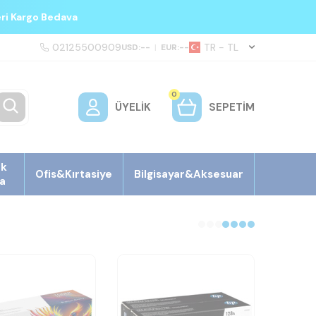
eri Kargo Bedava
02125500909
TR − TL
USD:
--
|
EUR:
--
0
ÜYELIK
SEPETIM
ek
Ofis&Kırtasiye
Bilgisayar&Aksesuar
a