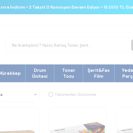
kstra İndirim • 2 Taksit 0 Komisyon Devam Ediyor • 15.000 TL Üz
Drum
Toner
Şerit&Fax
Yed
Mürekkep
Ünitesi
Tozu
Film
Parç
Tükenenleri Gösterme