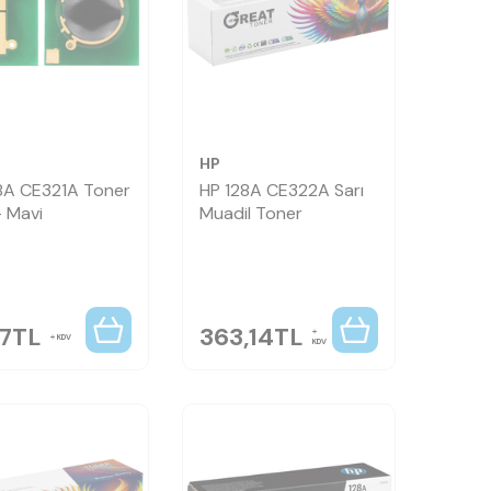
HP
8A CE321A Toner
HP 128A CE322A Sarı
- Mavi
Muadil Toner
77
TL
363,14
TL
KDV
KDV