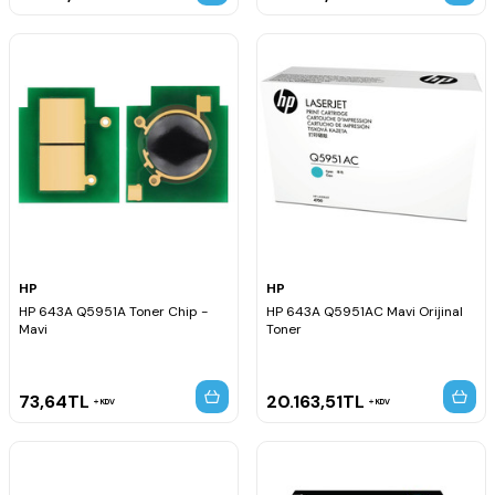
HP
HP
HP 643A Q5951A Toner Chip -
HP 643A Q5951AC Mavi Orijinal
Mavi
Toner
73,64
TL
20.163,51
TL
KDV
KDV