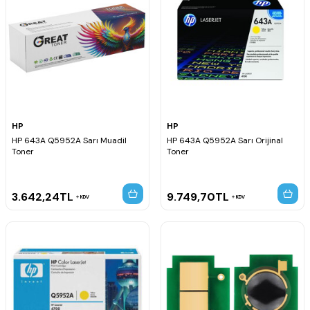
HP
HP
HP 643A Q5952A Sarı Muadil
HP 643A Q5952A Sarı Orijinal
Toner
Toner
3.642,24
TL
9.749,70
TL
KDV
KDV