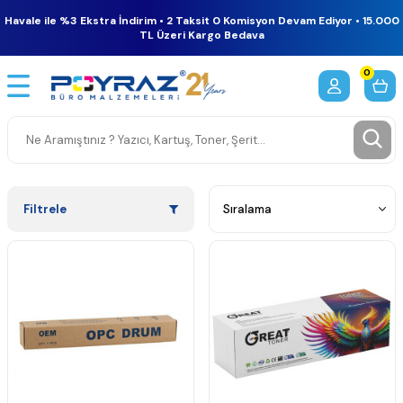
Havale ile %3 Ekstra İndirim • 2 Taksit 0 Komisyon Devam Ediyor • 15.000
TL Üzeri Kargo Bedava
0
Filtrele