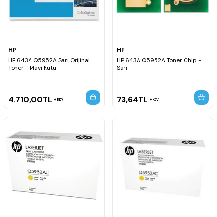
HP
HP
HP 643A Q5952A Sarı Orijinal
HP 643A Q5952A Toner Chip -
Toner - Mavi Kutu
Sarı
4.710,00
TL
73,64
TL
KDV
KDV