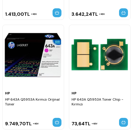
1.413,00
TL
3.642,24
TL
KDV
KDV
HP
HP
HP 643A Q5953A Kırmızı Orijinal
HP 643A Q5953A Toner Chip -
Toner
Kırmızı
9.749,70
TL
73,64
TL
KDV
KDV