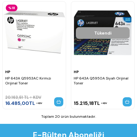
%18
Tükendi
HP
HP
HP 643A Q5953AC Kırmızı
HP 643A Q5950A Siyah Orijinal
Orijinal Toner
Toner
20.163,51
TL
KDV
16.485,00
TL
15.215,18
TL
KDV
KDV
Toplam 20 ürün bulunmaktadır.
E-Bülten Aboneliği