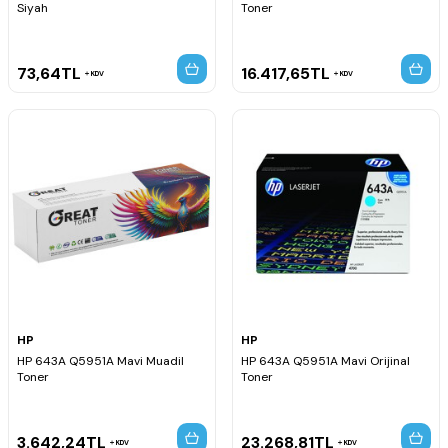
Siyah
Toner
73,64
TL
16.417,65
TL
KDV
KDV
HP
HP
HP 643A Q5951A Mavi Muadil
HP 643A Q5951A Mavi Orijinal
Toner
Toner
3.642,24
TL
23.268,81
TL
KDV
KDV