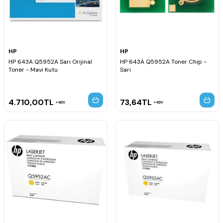
HP
HP
HP 643A Q5952A Sarı Orijinal
HP 643A Q5952A Toner Chip -
Toner - Mavi Kutu
Sarı
4.710,00
TL
73,64
TL
KDV
KDV