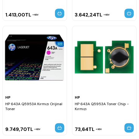
1.413,00
TL
3.642,24
TL
KDV
KDV
HP
HP
HP 643A Q5953A Kırmızı Orijinal
HP 643A Q5953A Toner Chip -
Toner
Kırmızı
9.749,70
TL
73,64
TL
KDV
KDV