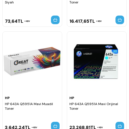
Siyah
Toner
73,64
TL
16.417,65
TL
KDV
KDV
HP
HP
HP 643A Q5951A Mavi Muadil
HP 643A Q5951A Mavi Orijinal
Toner
Toner
3.642,24
TL
23.268,81
TL
KDV
KDV