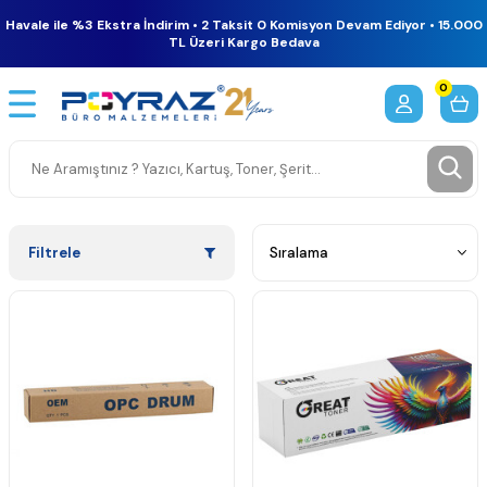
Havale ile %3 Ekstra İndirim • 2 Taksit 0 Komisyon Devam Ediyor • 15.000
TL Üzeri Kargo Bedava
0
Filtrele