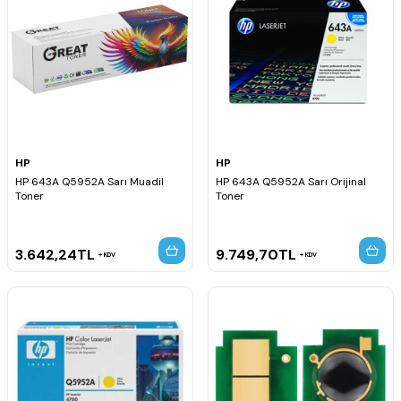
HP
HP
HP 643A Q5952A Sarı Muadil
HP 643A Q5952A Sarı Orijinal
Toner
Toner
3.642,24
TL
9.749,70
TL
KDV
KDV