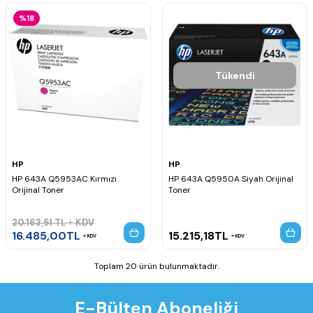
%18
Tükendi
HP
HP
HP 643A Q5953AC Kırmızı
HP 643A Q5950A Siyah Orijinal
Orijinal Toner
Toner
20.163,51
TL
KDV
16.485,00
TL
15.215,18
TL
KDV
KDV
Toplam 20 ürün bulunmaktadır.
E-Bülten Aboneliği