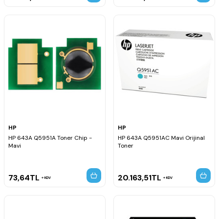
HP
HP
HP 643A Q5951A Toner Chip -
HP 643A Q5951AC Mavi Orijinal
Mavi
Toner
73,64
TL
20.163,51
TL
KDV
KDV